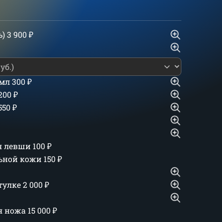
ь)
3 900
₽
 мл
300
₽
 200
₽
550
₽
ля левши
100
₽
льной кожи
150
₽
тулке
2 000
₽
ия ножа
15 000
₽