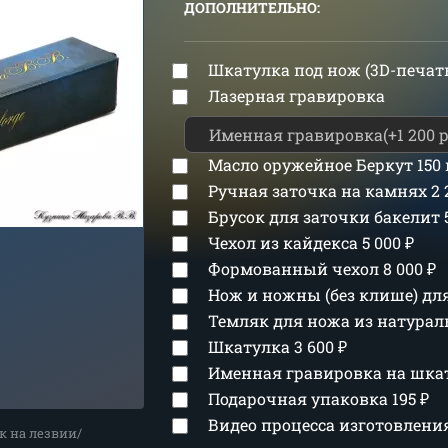
ДОПОЛНИТЕЛЬНО:
Шкатулка под нож (3D-печат
Лазерная гравировка
Масло оружейное Беркут 150
Ручная заточка на камнях
2
Брусок для заточки бакелит
Чехол из кайдекса
5 000
₽
Формованный чехол
8 000
₽
Нож и ножны (без клише) д
Темляк для ножа из натура
Шкатулка
3 600
₽
Именная гравировка на шка
Подарочная упаковка
195
₽
Видео процесса изготовлен
к на лезвии/