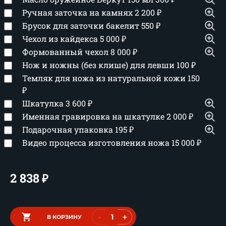
Ручная заточка на камнях
2 200
₽
Брусок для заточки бакелит
550
₽
Чехол из кайдекса
5 000
₽
Формованный чехол
8 000
₽
Нож и ножны (без клише) для левши
100
₽
Темляк для ножа из натуральной кожи
150
₽
Шкатулка
3 600
₽
Именная гравировка на шкатулке
2 000
₽
Подарочная упаковка
195
₽
Видео процесса изготовления ножа
15 000
₽
2 838
₽
-
+
В КОРЗИНУ