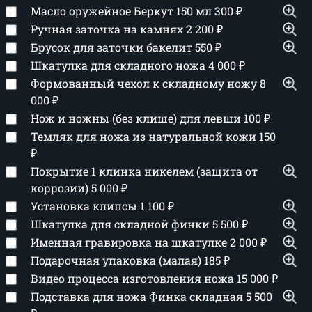
Масло оружейное Беркут 150 мл
300
₽
Ручная заточка на камнях
2 200
₽
Брусок для заточки бакелит
550
₽
Шкатулка для складного ножа
4 000
₽
Формованный чехол к складному ножу
8
000
₽
Нож и ножны (без клише) для левши
100
₽
Темляк для ножа из натуральной кожи
150
₽
Покрытие 1 клинка никелем (защита от
коррозии)
5 000
₽
Установка клипсы
1 100
₽
Шкатулка для складной финки
5 500
₽
Именная гравировка на шкатулке
2 000
₽
Подарочная упаковка (малая)
185
₽
Видео процесса изготовления ножа
15 000
₽
Подставка для ножа Финка складная
5 500