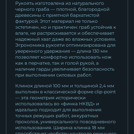
14 608
₽
Рукоять изготовлена из натурального
черного граба — плотной, благородной
древесины с приятной бархатистой
Реплика Финка НКВД Elmax
фактурой. Этот материал не только
мельхиор...
эстетичен, но и практичен: граб устойчив к
31 543
₽
влаге, не растрескивается и обеспечивает
надежный хват даже во влажных условиях.
Реплика Финка НКВД Elmax
Эгрономика рукояти оптимизирована для
черный граб...
уверенного удержания — длина 130 мм
позволяет комфортно использовать нож
18 513
₽
как в перчатке, так и голой рукой, а
наличие гарды увеличивает безопасность
Реплика Финка НКВД дамаск
при выполнении силовых работ.
черный граб...
Клинок длиной 100 мм и толщиной 2,4 мм
11 931
₽
выполнен в классической форме clip-point
— эта геометрия исторически
Реплика Финка НКВД S390
использовалась во «финка НКВД» и
мельхиор...
идеально подходит для выполнения
36 456
₽
точных режущих работ, аккуратных
проколов, универсального повседневного
использования. Ширина клинка 18 мм
Реплика Финка НКВД D2
способствует удобству контроля режущего