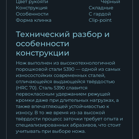
Цвет рукояти
Черный
Конструкция
Складные
Нож Финка НКВД складная
Особенности
С гардой
сталь 95Х18...
Форма клинка
Clip-point
13 398
₽
Технический разбор и
Нож Финка НКВД складная
особенности
сталь Elmax...
конструкции
28 402
₽
Нож выполнен из высокотехнологичной
Нож Финка НКВД складная
порошковой стали S390 — одной из самых
сталь Х12мф...
износостойких современных сталей,
отличающейся выдающейся твёрдостью
15 818
₽
(HRC 70). Сталь S390 славится
первоклассным удержанием режущей
Нож Финка НКВД складная
кромки даже при длительных нагрузках, а
сталь Х12МФ...
также впечатляющей устойчивостью к
14 608
₽
износу. В то же время из-за высокой
твёрдости процесс заточки требует опыта и
специализированных абразивов, что стоит
Нож Финка НКВД складная
учитывать при выборе ножа.
сталь дамаск...