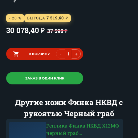
₽
7 519,60
- 20 %
ВЫГОДА
₽
30 078,40
₽
37 598
₽
-
+
В КОРЗИНУ
ЗАКАЗ В ОДИН КЛИК
Другие ножи Финка НКВД с
рукоятью Черный граб
Реплика Финка НКВД Х12МФ
черный граб...