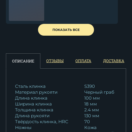
Нож Финка НКВД складная
ПОКАЗАТЬ ВСЕ
сталь 95Х18...
14 608
₽
Реплика Финка НКВД Х12МФ
ОТЗЫВЫ
ОПЛАТА
ДОСТАВКА
ОПИСАНИЕ
черный граб...
10 813
₽
Реплика Финка НКВД 95х18
Сталь клинка
S390
Материал рукояти
Черный граб
черный граб...
Длина клинка
100 мм
9 988
₽
Ширина клинка
18 мм
Толщина клинка
2.4 мм
Реплика Финка НКВД Elmax
Длина рукояти
130 мм
мельхиор...
Твёрдость клинка, HRC
70
19 943
₽
Ножны
Кожа