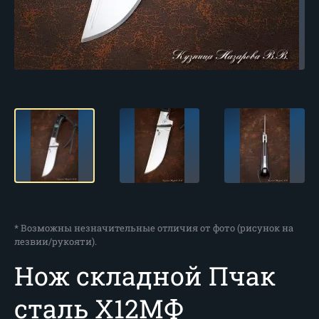
* Возможны незначительные отличия от фото (рисунок на
лезвии/рукояти).
Нож складной Пчак
сталь Х12МФ