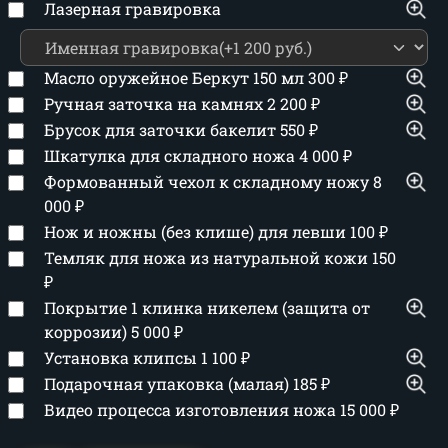
Лазерная гравировка
Масло оружейное Беркут 150 мл
300
₽
Ручная заточка на камнях
2 200
₽
Брусок для заточки бакелит
550
₽
Шкатулка для складного ножа
4 000
₽
Формованный чехол к складному ножу
8
000
₽
Нож и ножны (без клише) для левши
100
₽
Темляк для ножа из натуральной кожи
150
₽
Покрытие 1 клинка никелем (защита от
коррозии)
5 000
₽
Установка клипсы
1 100
₽
Подарочная упаковка (малая)
185
₽
Видео процесса изготовления ножа
15 000
₽