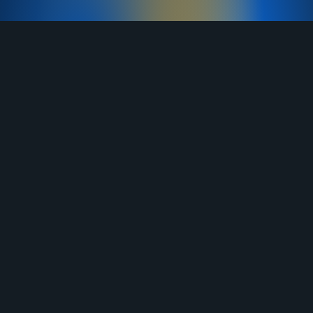
TELEGRAM
YOUTUBE
RUTUBE
ВКОНТАКТЕ
ЯНДЕКС ДЗЕН
ОДНОКЛАССНИКИ
MAX
О нас
Договор-оферта
Услуги
Правила продажи
Отзывы
Бланк возврата