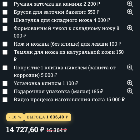
Ручная заточка на камнях
2 200
₽
Брусок для заточки бакелит
550
₽
Шкатулка для складного ножа
4 000
₽
Формованный чехол к складному ножу
8
000
₽
Нож и ножны (без клише) для левши
100
₽
Темляк для ножа из натуральной кожи
150
₽
Покрытие 1 клинка никелем (защита от
коррозии)
5 000
₽
Установка клипсы
1 100
₽
Подарочная упаковка (малая)
185
₽
Видео процесса изготовления ножа
15 000
₽
1 636,40
- 10 %
ВЫГОДА
₽
14 727,60
₽
16 364
₽