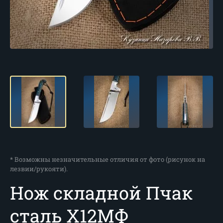
* Возможны незначительные отличия от фото (рисунок на
лезвии/рукояти).
Нож складной Пчак
сталь Х12МФ