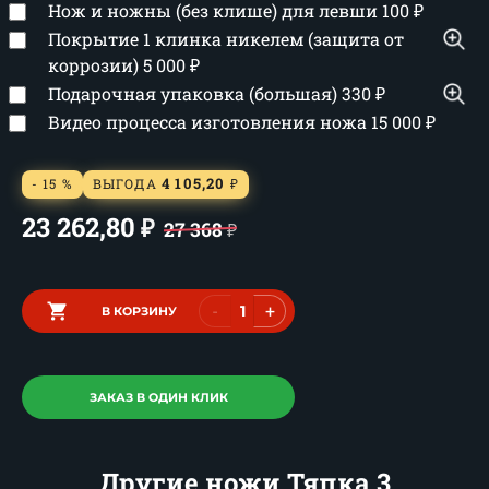
Нож и ножны (без клише) для левши
100
₽
Покрытие 1 клинка никелем (защита от
коррозии)
5 000
₽
Подарочная упаковка (большая)
330
₽
Видео процесса изготовления ножа
15 000
₽
4 105,20
- 15 %
ВЫГОДА
₽
23 262,80
₽
27 368
₽
-
+
В КОРЗИНУ
ЗАКАЗ В ОДИН КЛИК
Другие ножи Тяпка 3