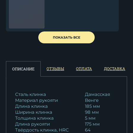
Тяпка 3 дамаск камень
ПОКАЗАТЬ ВСЕ
никелирование...
28 094
₽
Тяпка 3 95Х18 камень
ОТЗЫВЫ
ОПЛАТА
ДОСТАВКА
ОПИСАНИЕ
рукоять береста
13 959
₽
Тяпка 3 95Х18
Сталь клинка
Дамасская
Материал рукояти
Венге
цельнометаллическая венге
Длина клинка
185 мм
17 529
₽
Ширина клинка
98 мм
Толщина клинка
5 мм
Тяпка 3 95Х18 береста
Длина рукояти
175 мм
13 081
₽
Твёрдость клинка, HRC
64