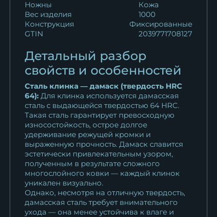
Ножны
Кожа
Вес изделия
1000
Тяпка 3 У8А береста
Конструкция
Фиксированные
12 870
₽
GTIN
2039771708127
Тяпка 3
Детальный разбор
цельнометаллическая
свойств и особенностей
дамаск...
27 368
₽
Сталь клинка — дамаск (твердость HRC
64):
Для клинка используется дамасская
сталь с выдающейся твердостью 64 HRC.
Тяпка 3 дамаск береста
Такая сталь гарантирует превосходную
17 182
₽
износостойкость, острое долгое
удерживание режущей кромки и
Тяпка 3
выраженную прочность. Дамаск славится
цельнометаллическая У8А
эстетически привлекательным узором,
венге
полученным в результате сложного
многослойного ковки — каждый клинок
16 863
₽
уникален визуально.
Однако, несмотря на отличную твердость,
Тяпка 3 дамаск мельхиор
дамасская сталь требует внимательного
наборная...
ухода — она менее устойчива к влаге и