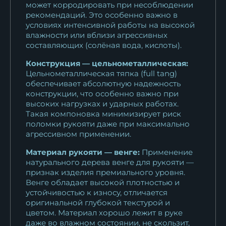
16 863
₽
может корродировать при несоблюдении
рекомендаций. Это особенно важно в
условиях интенсивной работы на высокой
Тяпка 3 дамаск наборная
влажности или вблизи агрессивных
венге черный...
составляющих (солёная вода, кислоты).
16 198
₽
Конструкция — цельнометаллическая:
Цельнометаллическая тяпка (full tang)
Тяпка 3 дамаск наборная
обеспечивает абсолютную надежность
венге
конструкции, что особенно важно при
16 198
₽
высоких нагрузках и ударных работах.
Такая компоновка минимизирует риск
Тяпка 3 дамаск камень
поломки рукояти даже при максимально
береста
агрессивном применении.
22 594
₽
Материал рукояти — венге:
Применение
натурального дерева венге для рукояти —
Тяпка 3
признак изделия премиального уровня.
цельнометаллическая
Венге обладает высокой плотностью и
устойчивостью к износу, отличается
дамаск венге
оригинальной глубокой текстурой и
21 522
₽
цветом. Материал хорошо лежит в руке
даже во влажном состоянии, не скользит,