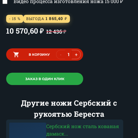
Видео процесса изготовления ножа
15 000
₽
1 865,40
- 15 %
ВЫГОДА
₽
10 570,60
₽
12 436
₽
-
+
В КОРЗИНУ
ЗАКАЗ В ОДИН КЛИК
Другие ножи Сербский с
рукоятью Береста
Сербский нож сталь кованая
дамаск...