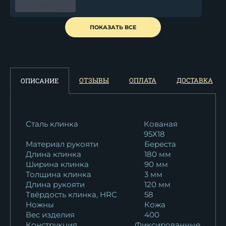
Сербский нож сталь кованая
ПОКАЗАТЬ ВСЕ
Х12МФ береста
14 867
₽
Сербский нож сталь кованая
ОТЗЫВЫ
ОПЛАТА
ДОСТАВКА
ОПИСАНИЕ
дамаск...
19 498
₽
Сталь клинка
Кованая
95Х18
Материал рукояти
Береста
Длина клинка
180 мм
Ширина клинка
90 мм
Толщина клинка
3 мм
Длина рукояти
120 мм
Твёрдость клинка, HRC
58
Ножны
Кожа
Вес изделия
400
Конструкция
Фиксированные