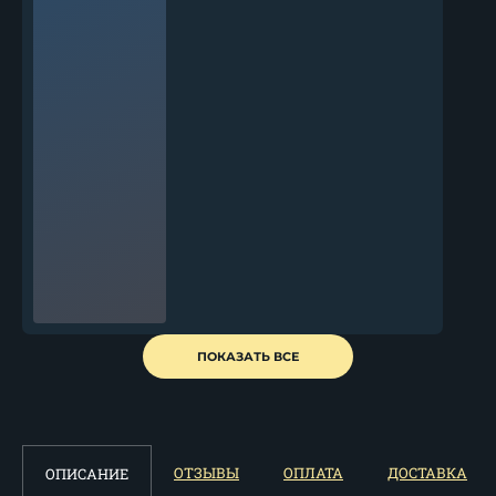
Выкидной нож "Волк"
ПОКАЗАТЬ ВСЕ
сталь...
17 339
₽
ОТЗЫВЫ
ОПЛАТА
ДОСТАВКА
ОПИСАНИЕ