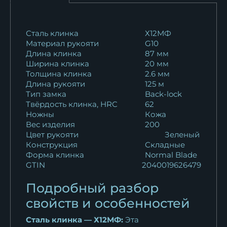
Сталь клинка
Х12МФ
Материал рукояти
G10
Длина клинка
87 мм
Ширина клинка
20 мм
Толщина клинка
2.6 мм
Длина рукояти
125 м
Тип замка
Back-lock
Твёрдость клинка, HRC
62
Ножны
Кожа
Вес изделия
200
Цвет рукояти
Зеленый
Конструкция
Складные
Форма клинка
Normal Blade
GTIN
2040019626479
Подробный разбор
свойств и особенностей
Сталь клинка — Х12МФ:
Эта