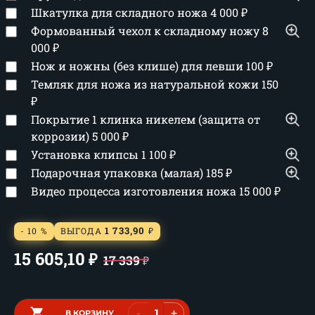
Шкатулка для складного ножа
4 000
₽
Формованный чехол к складному ножу
8
000
₽
Нож и ножны (без клише) для левши
100
₽
Темляк для ножа из натуральной кожи
150
₽
Покрытие 1 клинка никелем (защита от
коррозии)
5 000
₽
Установка клипсы
1 100
₽
Подарочная упаковка (малая)
185
₽
Видео процесса изготовления ножа
15 000
₽
1 733,90
- 10 %
ВЫГОДА
₽
15 605,10
₽
17 339
₽
-
+
В КОРЗИНУ