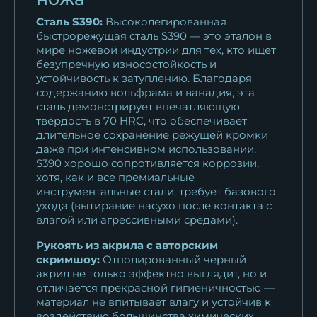
Сталь S390:
Высоколегированная
быстрорежущая сталь S390 — это эталон в
мире ножевой индустрии для тех, кто ищет
безупречную износостойкость и
устойчивость к затуплению. Благодаря
содержанию вольфрама и ванадия, эта
сталь демонстрирует впечатляющую
твёрдость в 70 HRC, что обеспечивает
длительное сохранение режущей кромки
даже при интенсивном использовании.
S390 хорошо сопротивляется коррозии,
хотя, как и все премиальные
инструментальные стали, требует базового
ухода (вытирание насухо после контакта с
влагой или агрессивными средами).
Рукоять из акрила с авторским
скримшоу:
Отполированный черный
акрил не только эффектно выглядит, но и
отличается прекрасной гигиеничностью —
материал не впитывает влагу и устойчив к
воздействию большинства химических