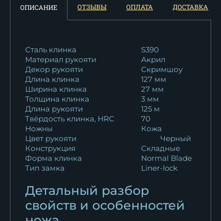
ОТЗЫВЫ
ОПЛАТА
ДОСТАВКА
ОПИСАНИЕ
Сталь клинка
S390
Материал рукояти
Акрил
Декор рукояти
Скримшоу
Длина клинка
127 мм
Ширина клинка
27 мм
Толщина клинка
3 мм
Длина рукояти
125 м
Твёрдость клинка, HRC
70
Ножны
Кожа
Цвет рукояти
Черный
Конструкция
Складные
Форма клинка
Normal Blade
Тип замка
Liner-lock
Детальный разбор
свойств и особенностей
ножа