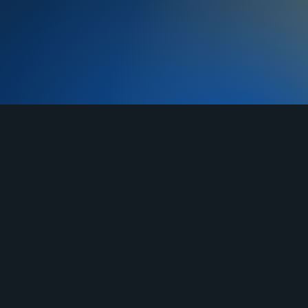
TELEGRAM
YOUTUBE
RUTUBE
О нас
Услуги
Отзывы
Гарантия
До
Договор-оферта
Правила продажи
Блан