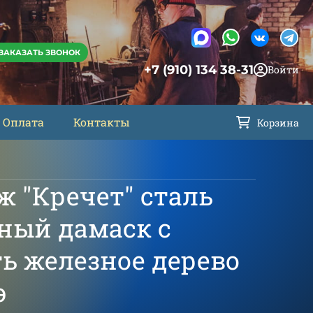
ЗАКАЗАТЬ ЗВОНОК
+7 (910) 134 38-31
Войти
Оплата
Контакты
Корзина
ж "Кречет" сталь
ный дамаск с
ь железное дерево
э