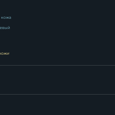
 кожа
евый
ножи