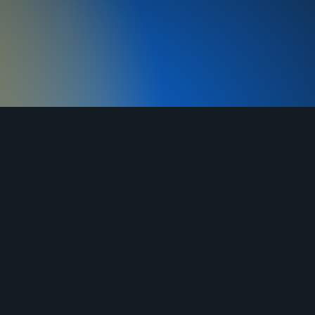
MAX
г. Ворсма, ул. Заводская д. 1А
Часы работы: ежедневно 8:00-21:00
(МСК)
денциальности
+7 (910)