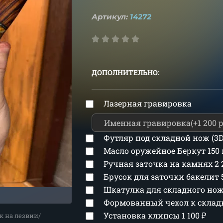
Артикул:
14272
ДОПОЛНИТЕЛЬНО:
Лазерная гравировка
Футляр под складной нож (3
Масло оружейное Беркут 150
Ручная заточка на камнях
2
Брусок для заточки бакелит
Шкатулка для складного но
Формованный чехол к скла
Установка клипсы
1 100
₽
к на лезвии/