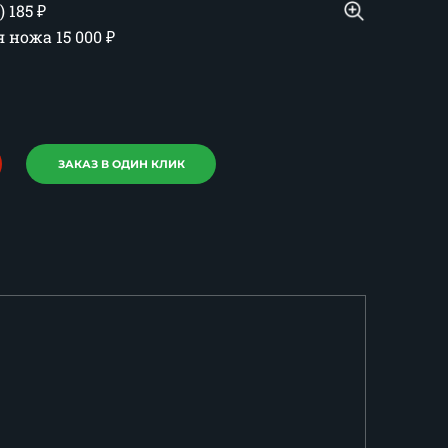
)
185
₽
ия ножа
15 000
₽
ЗАКАЗ В ОДИН КЛИК