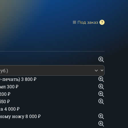
Под заказ
D-печать)
3 800
₽
 мл
300
₽
 200
₽
550
₽
жа
4 000
₽
дному ножу
8 000
₽