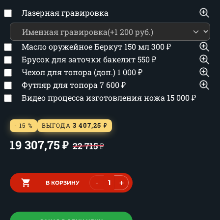
Лазерная гравировка
Масло оружейное Беркут 150 мл
300
₽
Брусок для заточки бакелит
550
₽
Чехол для топора (доп.)
1 000
₽
Футляр для топора
7 600
₽
Видео процесса изготовления ножа
15 000
₽
3 407,25
- 15 %
ВЫГОДА
₽
19 307,75
₽
22 715
₽
-
+
В КОРЗИНУ