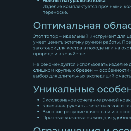
Ножны: натуральная кожа
Изделие комплектуется прочными кож
переноске.
Оптимальная облас
Этот топор – идеальный инструмент для ц
умеет ценить эстетику ручной работы. Пр
заготовок для костра в походе или на ох
природе и в хозяйстве.
Не рекомендуется использовать изделие 
слишком крупных бревен — особенности ф
выбор для длительных экспедиций с часты
Уникальные особе
Эксклюзивное сочетание ручной ковк
Каменная рукоять – эстетическое и та
Высокие режущие качества и износост
Прочные кожаные ножны для удобног
Ограничения и осо