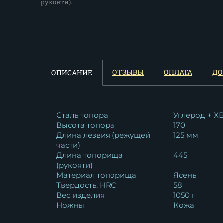
рукояти).
ОТЗЫВЫ
ОПЛАТА
ДО
ОПИСАНИЕ
Сталь топора
Углерод + Х
Высота топора
170
Длина лезвия (режущей
125 мм
части)
Длина топорища
445
(рукояти)
Материал топорища
Ясень
Твердость, HRC
58
Вес изделия
1050 г
Ножны
Кожа