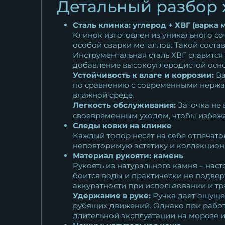
Детальный разбор 
Сталь клинка: углерод + ХВГ (варка 
Клинок изготовлен из уникального со
особой сварки металлов. Такой соста
Инструментальная сталь ХВГ славится
добавление высокоуглеродистой осн
Устойчивость к влаге и коррозии:
Ва
по сравнению с современными нержав
влажной среде.
Легкость обслуживания:
Заточка не 
своевременным уходом, чтобы избежа
Следы ковки на клинке
Каждый топор несёт на себе отпечато
неповторимую эстетику и коллекционн
Материал рукояти: камень
Рукоять из натурального камня – нас
боится воды и практически не подвер
аккуратности при использовании и тр
Удержание в руке:
Ручка дает ощуще
рубящих движений. Однако при работе
длительной эксплуатации на морозе и