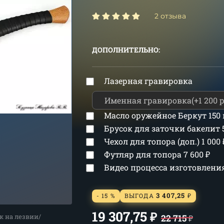
2 отзыва
ДОПОЛНИТЕЛЬНО:
Лазерная гравировка
Масло оружейное Беркут 150
Брусок для заточки бакелит
Чехол для топора (доп.)
1 000
Футляр для топора
7 600
₽
Видео процесса изготовлен
3 407,25
- 15 %
ВЫГОДА
₽
19 307,75
₽
к на лезвии/
22 715
₽