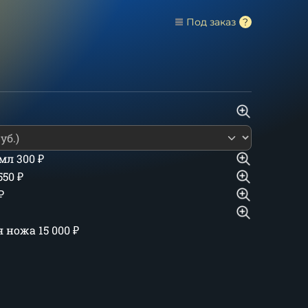
Под заказ
 мл
300
₽
550
₽
₽
ия ножа
15 000
₽