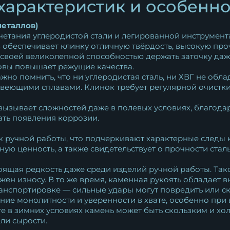
характеристик и особенн
металлов)
четания углеродистой стали и легированной инструмент
в обеспечивает клинку отличную твёрдость, высокую пр
 своей великолепной способностью держать заточку даж
овы повышает режущие качества.
жно помнить, что ни углеродистая сталь, ни ХВГ не об
еющими сплавами. Клинок требует регулярной очистки 
вызывает сложностей даже в полевых условиях, благодаря
ть появления коррозии.
к ручной работы, что подчеркивают характерные следы 
ую ценность, а также свидетельствует о прочности стал
тоящая редкость даже среди изделий ручной работы. Та
жен износу. В то же время, каменная рукоять обладает 
анспортировке — сильные удары могут повредить или ск
ние монолитности и уверенности в хвате, особенно пр
 в зимних условиях камень может быть скользким и хо
ли сырости.