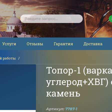
ПОИСК
Услуги
Отзывы
Гарантия
Доставка
й работы
Топор-1 (варк
углерод+XВГ) 
камень
Артикул:
7787-1