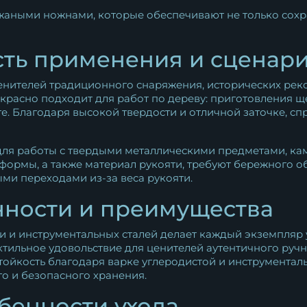
аными ножнами, которые обеспечивают не только сохра
ть применения и сценар
енителей традиционного снаряжения, исторических реко
екрасно подходит для работ по дереву: приготовления щ
оте. Благодаря высокой твердости и отличной заточке, с
для работы с твердыми металлическими предметами, кам
ормы, а также материал рукояти, требуют бережного о
ми переходами из-за веса рукояти.
нности и преимущества
и и инструментальных сталей делает каждый экземпляр
ктильное удовольствие для ценителей аутентичного ручн
ойкость благодаря варке углеродистой и инструменталь
о и безопасного хранения.
бенности ухода