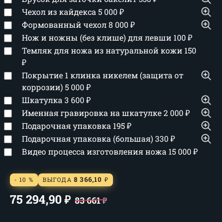
Чехол из кайдекса
5 000
₽
Формованный чехол
8 000
₽
Нож и ножны (без клише) для левши
100
₽
Темляк для ножа из натуральной кожи
150
₽
Покрытие 1 клинка никелем (защита от
коррозии)
5 000
₽
Шкатулка
3 600
₽
Именная гравировка на шкатулке
2 000
₽
Подарочная упаковка
195
₽
Подарочная упаковка (большая)
330
₽
Видео процесса изготовления ножа
15 000
₽
8 366,10
- 10 %
ВЫГОДА
₽
75 294,90
₽
83 661
₽