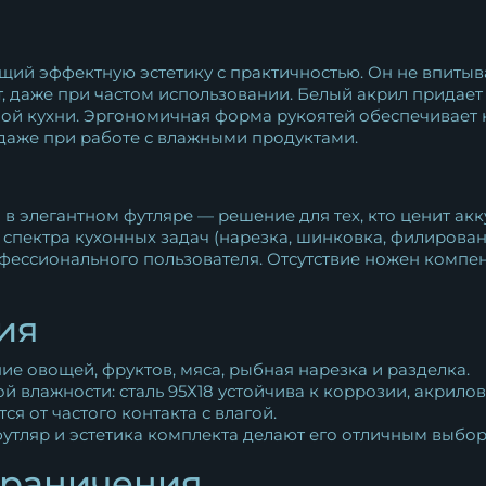
й эффектную эстетику с практичностью. Он не впитывае
, даже при частом использовании. Белый акрил придает
ой кухни. Эргономичная форма рукоятей обеспечивает 
даже при работе с влажными продуктами.
в элегантном футляре — решение для тех, кто ценит акк
пектра кухонных задач (нарезка, шинковка, филировани
офессионального пользователя. Отсутствие ножен компе
ия
ие овощей, фруктов, мяса, рыбная нарезка и разделка.
 влажности: сталь 95Х18 устойчива к коррозии, акрилов
ся от частого контакта с влагой.
утляр и эстетика комплекта делают его отличным выбор
граничения