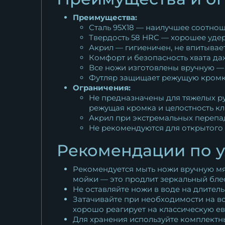
Преимущества:
Сталь 95Х18 — наилучшее соотнош
Твердость 58 HRC — хорошее удер
Акрил — гигиеничен, не впитывает 
Комфорт и безопасность хвата да
Все ножи изготовлены вручную — 
Футляр защищает режущую кромку
Ограничения:
Не предназначены для тяжелых ру
режущая кромка и целостность кл
Акрил при экстремальных перепа
Не рекомендуются для открытого о
Рекомендации по у
Рекомендуется мыть ножи вручную мя
мойки — это продлит зеркальный блес
Не оставляйте ножи в воде на длител
Затачивайте при необходимости на во
хорошо реагирует на классическую ев
Для хранения используйте комплектн