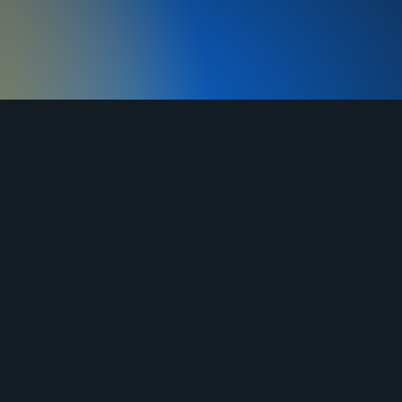
MAX
г. Ворсма, ул. Заводская д. 1А
Часы работы: ежедневно 8:00-21:00
(МСК)
денциальности
+7 (910)
134 38-31