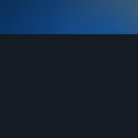
TELEGRAM
YOUTUBE
RUTUBE
О нас
Услуги
Отзывы
Гарантия
До
Договор-оферта
Правила продажи
Блан