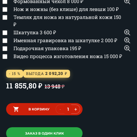
Формованный чехол
8 000
₽
Нож и ножны (без клише) для левши
100
₽
Темляк для ножа из натуральной кожи
150
₽
Шкатулка
3 600
₽
Именная гравировка на шкатулке
2 000
₽
Подарочная упаковка
195
₽
Видео процесса изготовления ножа
15 000
₽
2 092,20
- 15 %
ВЫГОДА
₽
11 855,80
₽
13 948
₽
-
+
В КОРЗИНУ
ЗАКАЗ В ОДИН КЛИК