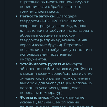
тщательно вытирать клинок насухо и
периодически обрабатывать его
тонким слоем масла.
Лёгкость заточки:
Благодаря
твёрдости 61–62 HRC Х12МФ долго
сохраняет режущую кромку, однако
для заточки потребуется использовать
абразивы средней и высокой
твёрдости (например, алмазные или
керамические бруски). Перетачка
несложная, но требует аккуратности и
использования правильных
инструментов.
Устойчивость рукояти:
Микарта
абсолютно не боится влаги, устойчива
к механическим воздействиям и легко
очищается, что делает нож отличным
выбором для эксплуатации в сложных
погодных условиях (дождь, снег,
перепады температур).
Форма клинка:
(Форма клинка не
указана. Дальнейшее описание
применимо к универсальным формам: