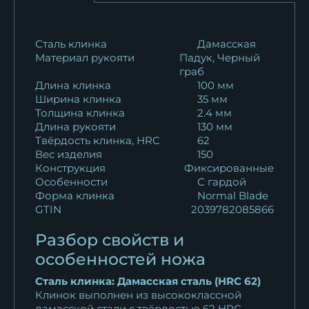
Нож Ежик 2 дамаск
ламинированный...
30 115
₽
Сталь клинка
Дамасская
Материал рукояти
Падук, Черный
граб
Нож Ежик 2 сталь 95х18
Длина клинка
100 мм
рукоять акрил...
Ширина клинка
35 мм
10 016
₽
Толщина клинка
2.4 мм
Длина рукояти
130 мм
Нож Ежик 2 сталь N690
Твёрдость клинка, HRC
62
Вес изделия
150
рукоять акрил...
Конструкция
Фиксированные
15 950
₽
Особенности
С гардой
Форма клинка
Normal Blade
GTIN
2039782085866
Разбор свойств и
особенностей ножа
Сталь клинка: Дамасская сталь (HRC 62)
Клинок выполнен из высококлассной
дамасской стали с твёрдостью 62 HRC —