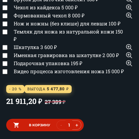
Чехол из кайдекса
5 000
₽
Формованный чехол
8 000
₽
Нож и ножны (без клише) для левши
100
₽
Темляк для ножа из натуральной кожи
150
₽
Шкатулка
3 600
₽
Именная гравировка на шкатулке
2 000
₽
Подарочная упаковка
195
₽
Видео процесса изготовления ножа
15 000
₽
5 477,80
- 20 %
ВЫГОДА
₽
21 911,20
₽
27 389
₽
-
+
В КОРЗИНУ