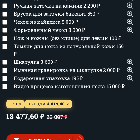
Ручная заточка на камнях
2 200
₽
Брусок для заточки бакелит
550
₽
Чехол из кайдекса
5 000
₽
Формованный чехол
8 000
₽
Нож и ножны (без клише) для левши
100
₽
Темляк для ножа из натуральной кожи
150
₽
Шкатулка
3 600
₽
Именная гравировка на шкатулке
2 000
₽
Подарочная упаковка
195
₽
Видео процесса изготовления ножа
15 000
₽
4 619,40
- 20 %
ВЫГОДА
₽
18 477,60
₽
23 097
₽