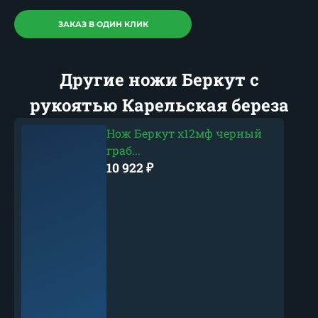
ЗАКАЗ В ОДИН КЛИК
Другие ножи Беркут с
рукоятью Карельская береза
Нож Беркут х12мф черный
граб...
10 922
₽