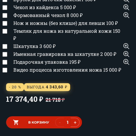
Чехол из кайдекса
5 000
₽
Формованный чехол
8 000
₽
Нож и ножны (без клише) для левши
100
₽
Темляк для ножа из натуральной кожи
150
₽
Шкатулка
3 600
₽
Именная гравировка на шкатулке
2 000
₽
Подарочная упаковка
195
₽
Видео процесса изготовления ножа
15 000
₽
4 343,60
- 20 %
ВЫГОДА
₽
17 374,40
₽
21 718
₽
-
+
В КОРЗИНУ