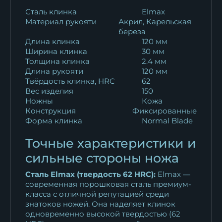
Нож Беркут булат
Сталь клинка
Elmax
Материал рукояти
Акрил, Карельская
карельская береза...
береза
18 389
₽
Длина клинка
120 мм
Ширина клинка
30 мм
Нож Беркут дамаск
Толщина клинка
2.4 мм
волнистый...
Длина рукояти
120 мм
11 625
₽
Твёрдость клинка, HRC
62
Вес изделия
150
Ножны
Кожа
Нож Беркут К340 карельская
Конструкция
Фиксированные
береза...
Форма клинка
Normal Blade
15 612
₽
Точные характеристики и
Нож Беркут дамаск камень
сильные стороны ножа
карельская...
15 597
₽
Сталь Elmax (твердость 62 HRC):
Elmax —
современная порошковая сталь премиум-
класса с отличной репутацией среди
Нож охотничий Беркут
знатоков ножей. Она наделяет клинок
х12мф черный...
одновременно высокой твердостью (62
10 922
₽