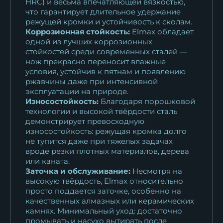
HRC) и весьма впечатляющей вязкостью,
что гарантирует длительное удержание
Нож Беркут S390 мельхиор...
режущей кромки и устойчивость к сколам.
Коррозионная стойкость:
Elmax обладает
36 456
₽
одной из лучших коррозионных
стойкостей среди современных сталей —
Нож Беркут х12мф черный
нож прекрасно переносит влажные
граб...
условия, устойчив к пятнам и появлению
10 922
₽
ржавчины даже при интенсивной
эксплуатации на природе.
Износостойкость:
Благодаря порошковой
технологии и высокой твёрдости сталь
демонстрирует превосходную
износостойкость: режущая кромка долго
не тупится даже при тяжелых задачах
вроде резки плотных материалов, дерева
или каната.
Заточка и обслуживание:
Несмотря на
высокую твёрдость, Elmax относительно
просто поддается заточке, особенно на
качественных алмазных или керамических
камнях. Минимальный уход: достаточно
промывать и насухо вытирать после