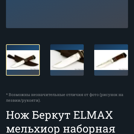
* Возможны незначительные отличия от фото (рисунок на
лезвии/рукояти).
Нож Беркут ELMAX
мельхиор наборная