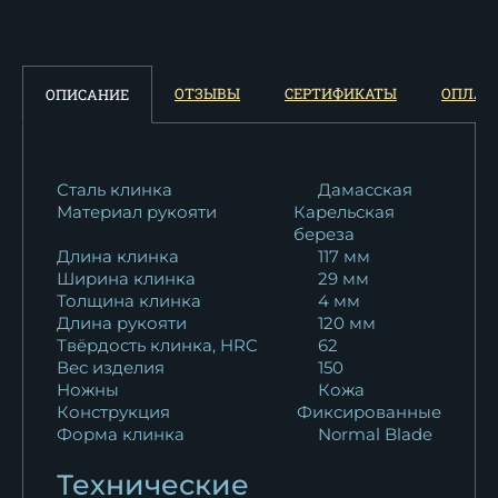
рукоять...
18 389
₽
Нож Беркут 2 дамаск
ОТЗЫВЫ
СЕРТИФИКАТЫ
ОПЛАТ
ОПИСАНИЕ
торцевой...
22 637
₽
Нож Беркут 2 M390
Сталь клинка
Дамасская
Материал рукояти
Карельская
стабилизированная...
береза
27 470
₽
Длина клинка
117 мм
Ширина клинка
29 мм
Нож Беркут 2 сталь Х12МФ -
Толщина клинка
4 мм
сатин...
Длина рукояти
120 мм
10 922
₽
Твёрдость клинка, HRC
62
Вес изделия
150
Ножны
Кожа
Нож Беркут 2 сталь булат
Конструкция
Фиксированные
рукоять...
Форма клинка
Normal Blade
18 389
₽
Технические