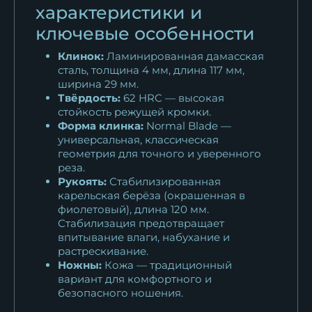
Нож Беркут 2 сталь RWL-34
характеристики и
рукоять...
ключевые особенности
18 763
₽
Клинок:
Ламинированная дамасская
Нож Беркут 2 сталь кованая
сталь, толщина 4 мм, длина 117 мм,
Х12МФ -...
ширина 29 мм.
Твёрдость:
62 HRC — высокая
13 188
₽
стойкость режущей кромки.
Форма клинка:
Normal Blade —
Нож Беркут 2 сталь N690 -
универсальная, классическая
сатин...
геометрия для точного и уверенного
15 950
₽
реза.
Рукоять:
Стабилизированная
карельская берёза (окрашенная в
фиолетовый), длина 120 мм.
Стабилизация предотвращает
впитывание влаги, набухание и
растрескивание.
Ножны:
Кожа — традиционный
вариант для комфортного и
безопасного ношения.