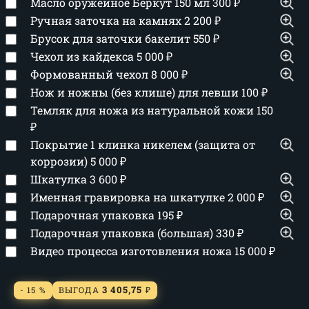
Масло оружейное Беркут 150 мл
300
₽
Ручная заточка на камнях
2 200
₽
Брусок для заточки бакелит
550
₽
Чехол из кайдекса
5 000
₽
Формованный чехол
8 000
₽
Нож и ножны (без клише) для левши
100
₽
Темляк для ножа из натуральной кожи
150
₽
Покрытие 1 клинка никелем (защита от
коррозии)
5 000
₽
Шкатулка
3 600
₽
Именная гравировка на шкатулке
2 000
₽
Подарочная упаковка
195
₽
Подарочная упаковка (большая)
330
₽
Видео процесса изготовления ножа
15 000
₽
3 405,75
- 15 %
ВЫГОДА
₽