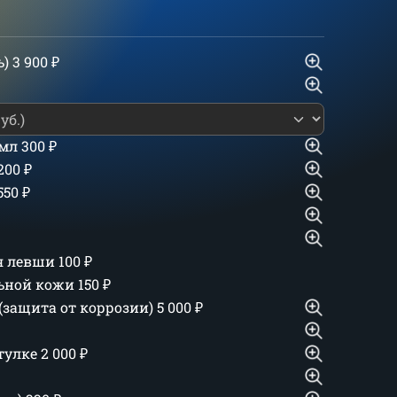
ь)
3 900
₽
 мл
300
₽
 200
₽
550
₽
ля левши
100
₽
льной кожи
150
₽
(защита от коррозии)
5 000
₽
тулке
2 000
₽