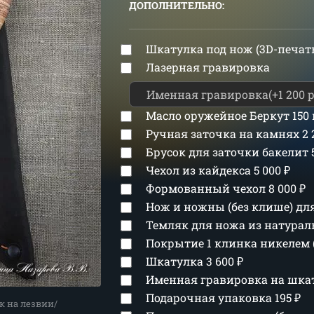
ДОПОЛНИТЕЛЬНО:
Шкатулка под нож (3D-печат
Лазерная гравировка
Масло оружейное Беркут 150
Ручная заточка на камнях
2
Брусок для заточки бакелит
Чехол из кайдекса
5 000
₽
Формованный чехол
8 000
₽
Нож и ножны (без клише) д
Темляк для ножа из натура
Покрытие 1 клинка никелем 
Шкатулка
3 600
₽
Именная гравировка на шка
Подарочная упаковка
195
₽
к на лезвии/