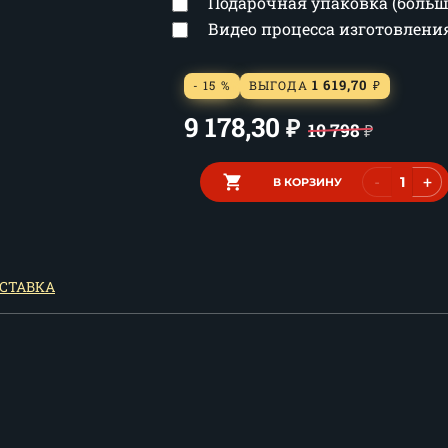
Подарочная упаковка (боль
Видео процесса изготовлен
1 619,70
- 15 %
ВЫГОДА
₽
9 178,30
₽
10 798
₽
-
+
В КОРЗИНУ
СТАВКА