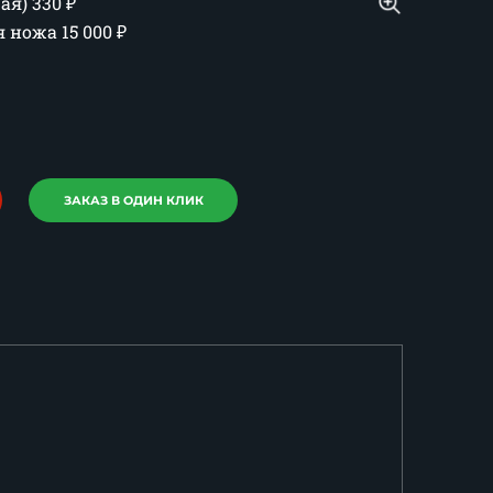
шая)
330
₽
ия ножа
15 000
₽
ЗАКАЗ В ОДИН КЛИК