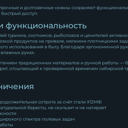
прочные и долговечные ножны сохраняют функционально
 быстрый доступ.
и функциональность
й туризма, охотников, рыболовов и ценителей активног
резкой продуктов на привале, мелкими плотницкими зад
ного использования в быту. Благодаря эргономичной рук
 влажных руках.
етанием традиционных материалов и ручной работы — б
орит, отсылающий к проверенной временем сибирской т
ничения
одолжительная острота за счёт стали Х12МФ
атуральной бересты, не скользит и не натирает
асности
широкого спектра полевых задач
работы