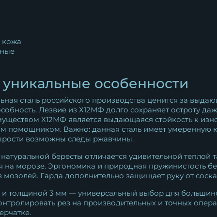
 кожа
ные
и уникальные особенности
ьная сталь российского производства ценится за выдающ
собность. Лезвие из Х12МФ долго сохраняет остроту даж
муществом Х12МФ является выдающаяся стойкость к изн
ым помощником. Важно: данная сталь имеет умеренную к
сырости возможны следы ржавчины.
 натуральной бересты отличается удивительной теплой та
ся на морозе. Эргономика и природная пружинистость б
мозолей. Гарда дополнительно защищает руку от соска
 и толщиной 3 мм — универсальный выбор для большинс
контролировать рез на производительных и точных операц
ерчатке.