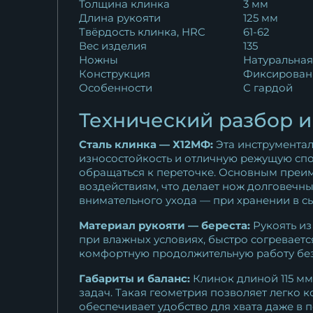
Толщина клинка
3 мм
Длина рукояти
125 мм
Твёрдость клинка, HRC
61-62
Вес изделия
135
Ножны
Натуральная
Конструкция
Фиксирован
Особенности
С гардой
Технический разбор 
Сталь клинка — Х12МФ:
Эта инструментал
износостойкость и отличную режущую спо
обращаться к переточке. Основным преи
воздействиям, что делает нож долговечн
внимательного ухода — при хранении в 
Материал рукояти — береста:
Рукоять из
при влажных условиях, быстро согревает
комфортную продолжительную работу без 
Габариты и баланс:
Клинок длиной 115 мм
задач. Такая геометрия позволяет легко 
обеспечивает удобство для хвата даже в п