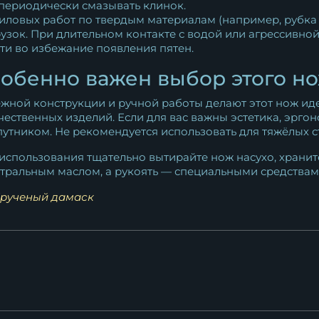
 периодически смазывать клинок.
иловых работ по твердым материалам (например, рубка к
узок. При длительном контакте с водой или агрессивно
яти во избежание появления пятен.
особенно важен выбор этого н
жной конструкции и ручной работы делают этот нож ид
чественных изделий. Если для вас важны эстетика, эрго
утником. Не рекомендуется использовать для тяжёлых с
спользования тщательно вытирайте нож насухо, храните
ральным маслом, а рукоять — специальными средствами
рученый дамаск