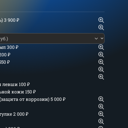
ь)
3 900
₽
 мл
300
₽
 200
₽
550
₽
ля левши
100
₽
льной кожи
150
₽
(защита от коррозии)
5 000
₽
тулке
2 000
₽