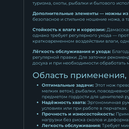
туризма, охоты, рыбалки и бытового испо
Дополнительные элементы — ножны из 
безопасное и стильное ношение ножа, а 
Стойкость к влаге и коррозии:
Дамасская
однако требует регулярного ухода — про
кратковременном воздействии влаги, одн
Лёгкость обслуживания и ухода:
Благода
регулярной правки. Для заточки рекоменд
досуха и при необходимости обработать 
Область применения,
Оптимальные задачи:
Этот нож прево
мелких веток), рыбалки, повседневно
предметом гордости для ценителей р
Надёжность хвата:
Эргономичная руко
условиях или при работе в перчатках.
Прочность и износостойкость:
Приме
нагрузки без риска сколов и деформ
Легкость обслуживания:
Требует мин