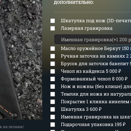
ДОПОЛНИТЕЛЬНО:
Шкатулка под нож (3D-печат
Лазерная гравировка
Масло оружейное Беркут 150
Ручная заточка на камнях
2
Брусок для заточки бакелит
Чехол из кайдекса
5 000
₽
Формованный чехол
8 000
₽
Нож и ножны (без клише) д
Темляк для ножа из натура
Покрытие 1 клинка никелем 
Шкатулка
3 600
₽
Именная гравировка на шка
Подарочная упаковка
195
₽
к на лезвии/