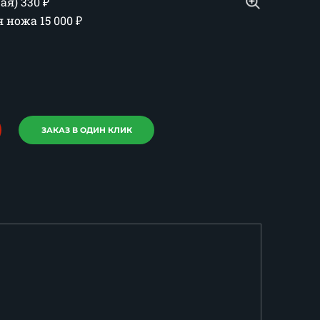
шая)
330
₽
ия ножа
15 000
₽
ЗАКАЗ В ОДИН КЛИК