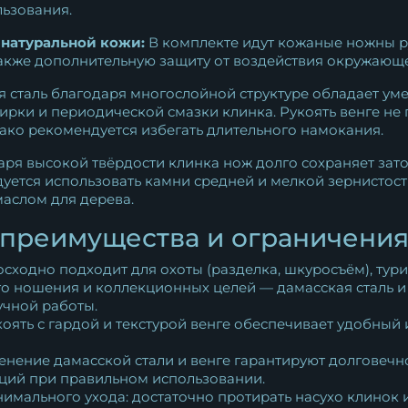
льзования.
натуральной кожи:
В комплекте идут кожаные ножны р
также дополнительную защиту от воздействия окружающ
 сталь благодаря многослойной структуре обладает уме
тирки и периодической смазки клинка. Рукоять венге н
ако рекомендуется избегать длительного намокания.
ря высокой твёрдости клинка нож долго сохраняет зат
уется использовать камни средней и мелкой зернистости
маслом для дерева.
 преимущества и ограничени
сходно подходит для охоты (разделка, шкуросъём), тур
го ношения и коллекционных целей — дамасская сталь и
учной работы.
ять с гардой и текстурой венге обеспечивает удобный 
нение дамасской стали и венге гарантируют долговечн
аций при правильном использовании.
имального ухода: достаточно протирать насухо клинок и