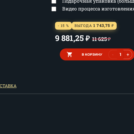
Подарочная упаковка (боль
Видео процесса изготовлен
1 743,75
- 15 %
ВЫГОДА
₽
9 881,25
₽
11 625
₽
-
+
В КОРЗИНУ
СТАВКА