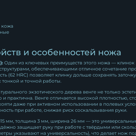
 кожа
ные
йств и особенностей ножа
):
Один из ключевых преимуществ этого ножа — клинок и
структурами, обеспечивающими отличное сочетание про
ть (62 HRC) позволяет клинку дольше сохранять заточк
 тонкой и точной работы.
турального экзотического дерева венге не только эстет
 и практична. Венге отличается высокой плотностью, ст
кояти даже при активном использовании в полевых усло
ность при работе, снижая риск соскальзывания руки.
15 мм, толщина 3 мм, ширина 26 мм — это универсальны
 надёжно защищает руку при работе с твёрдыми или ско
метры указывают на универсальность), что делает нож 