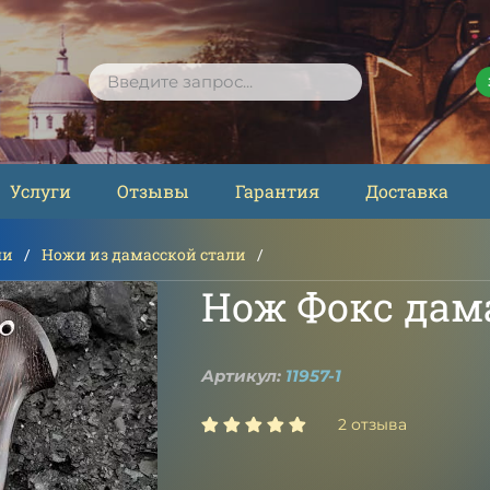
ПОИСК
Услуги
Отзывы
Гарантия
Доставка
ли
Ножи из дамасской стали
Нож Фокс дам
Артикул:
11957-1
2 отзыва