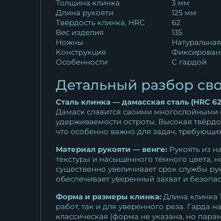
Толщина клинка
3 мм
Длина рукояти
125 мм
Твёрдость клинка, HRC
62
Вес изделия
135
Ножны
Натуральная
Конструкция
Фиксирован
Особенности
С гардой
Детальный разбор сво
Сталь клинка — дамасская сталь (HRC 62
Дамаск славится своими многослойными 
удерживаемости остроты. Высокая твёрдос
что особенно важно для задач, требующих
Материал рукояти — венге:
Рукоять из на
текстуры и насыщенного тёмного цвета, но
существенно увеличивает срок службы ру
обеспечивает уверенный захват и безопас
Форма и размеры клинка:
Длина клинка 1
работ, так и для уверенного реза. Гарда
классическая (форма не указана, но пара