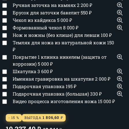
Ручная заточка на камнях
2 200
₽
Брусок для заточки бакелит
550
₽
Чехол из кайдекса
5 000
₽
Формованный чехол
8 000
₽
Нож и ножны (без клише) для левши
100
₽
Темляк для ножа из натуральной кожи
150
₽
Покрытие 1 клинка никелем (защита от
коррозии)
5 000
₽
Шкатулка
3 600
₽
Именная гравировка на шкатулке
2 000
₽
Подарочная упаковка
195
₽
Подарочная упаковка (большая)
330
₽
Видео процесса изготовления ножа
15 000
₽
1 806,60
- 15 %
ВЫГОДА
₽
10 237,40