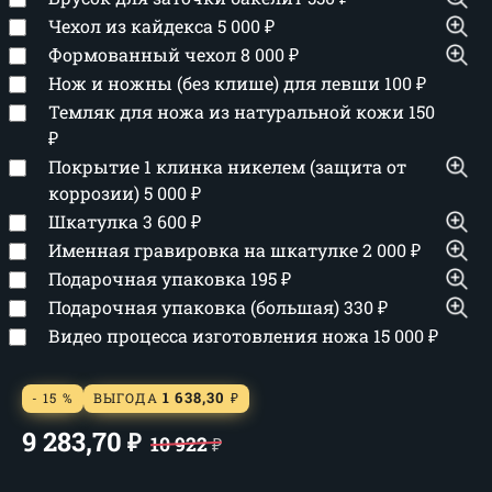
Чехол из кайдекса
5 000
₽
Формованный чехол
8 000
₽
Нож и ножны (без клише) для левши
100
₽
Темляк для ножа из натуральной кожи
150
₽
Покрытие 1 клинка никелем (защита от
коррозии)
5 000
₽
Шкатулка
3 600
₽
Именная гравировка на шкатулке
2 000
₽
Подарочная упаковка
195
₽
Подарочная упаковка (большая)
330
₽
Видео процесса изготовления ножа
15 000
₽
1 638,30
- 15 %
ВЫГОДА
₽
9 283,70
₽
10 922
₽