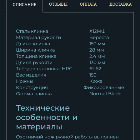
Нож охотничий Кардинал
ОТЗЫВЫ
ОПЛАТА
ДОСТАВКА
ОПИСАНИЕ
Х12МФ береста
10 922
₽
Нож Кардинал 2 D2 береста
Сталь клинка
Х12МФ
Материал рукояти
Береста
11 138
₽
Длина клинка
150 мм
Ширина клинка
28 мм
Нож Кардинал D2 береста
Толщина клинка
2.4 мм
11 138
₽
Длина рукояти
130 мм
Твёрдость клинка, HRC
61-62
Нож Кардинал ELMAX
Вес изделия
150
Ножны
Кожа
береста
Конструкция
Фиксированные
20 796
₽
Форма клинка
Normal Blade
Нож Кардинал 2 ELMAX
Технические
береста
особенности и
20 711
₽
материалы
Нож Кардинал ХВ-5 береста
Охотничий нож ручной работы выполнен