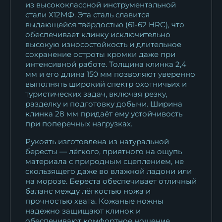
11 267
₽
из высококлассной инструментальной
стали Х12МФ. Эта сталь славится
Нож Кардинал 2 ХВ-5 береста
выдающейся твёрдостью (61-62 HRC), что
обеспечивает клинку исключительно
11 267
₽
высокую износостойкость и длительное
сохранение остроты кромки даже при
интенсивной работе. Толщина клинка 2,4
мм и его длина 150 мм позволяют уверенно
выполнять широкий спектр охотничьих и
туристических задач, включая резку,
разделку и подготовку добычи. Ширина
клинка 28 мм придаёт ему устойчивость
при поперечных нагрузках.
Рукоять изготовлена из натуральной
бересты — лёгкого, приятного на ощупь
материала с природным сцеплением, не
скользящего даже во влажной ладони или
на морозе. Береста обеспечивает отличный
баланс между лёгкостью ножа и
прочностью хвата. Кожаные ножны
надежно защищают клинок и
обеспечивают комфортное ношение.