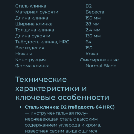
Нож охотничий Кардинал 2
Сталь клинка
D2
Материал рукояти
Береста
Х12МФ береста
Длина клинка
150 мм
10 922
₽
Ширина клинка
28 мм
Толщина клинка
2.4 мм
Нож Кардинал D2 береста
Длина рукояти
130 мм
11 138
₽
Твёрдость клинка, HRC
64
Вес изделия
150
Ножны
Кожа
Нож Кардинал ELMAX
Конструкция
Фиксированные
береста
Форма клинка
Normal Blade
20 796
₽
Технические
Нож Кардинал 2 ELMAX
характеристики и
береста
ключевые особенности
20 711
₽
Сталь клинка: D2 (твёрдость 64 HRC)
Нож Кардинал ХВ-5 береста
— инструментальная полу-
11 267
₽
нержавеющая сталь с высоким
содержанием углерода и хрома,
известная своим выдающимся
Нож Кардинал 2 ХВ-5 береста