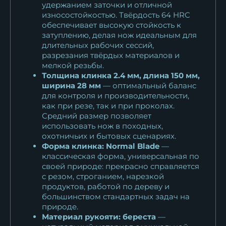
удержанием заточки и отличной
11 267
₽
износостойкостью. Твёрдость 64 HRC
обеспечивает высокую стойкость к
затуплению, делая нож идеальным для
длительных рабочих сессий,
разрезания твёрдых материалов и
мелкой резьбы.
Толщина клинка 2.4 мм, длина 150 мм,
ширина 28 мм
— оптимальный баланс
для контроля и производительности,
как при резе, так и при проколах.
Средний размер позволяет
использовать нож в походных,
охотничьих и бытовых сценариях.
Форма клинка: Normal Blade
—
классическая форма, универсальная по
своей природе: прекрасно справляется
с резом, строганием, нарезкой
продуктов, работой по дереву и
большинством стандартных задач на
природе.
Материал рукояти: береста
—