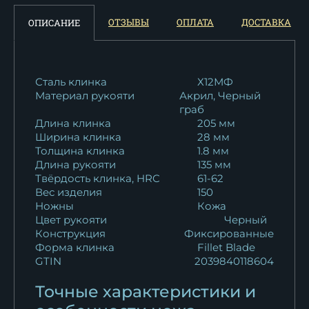
Нож Касатка большая
ОТЗЫВЫ
ОПЛАТА
ДОСТАВКА
ОПИСАНИЕ
филейный дамаск...
11 550
₽
Нож Касатка большая
Сталь клинка
Х12МФ
Материал рукояти
Акрил, Черный
филейный дамаск...
граб
11 550
₽
Длина клинка
205 мм
Ширина клинка
28 мм
Нож Касатка большая
Толщина клинка
1.8 мм
филейный х12мф...
Длина рукояти
135 мм
11 308
₽
Твёрдость клинка, HRC
61-62
Вес изделия
150
Ножны
Кожа
Нож Касатка большая
Цвет рукояти
Черный
филейный х12мф...
Конструкция
Фиксированные
11 330
₽
Форма клинка
Fillet Blade
GTIN
2039840118604
Нож Касатка большая
Точные характеристики и
филейный х12мф...
11 330
₽