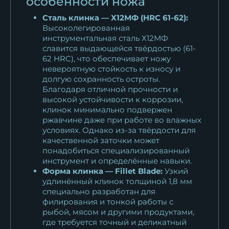
особенности ножа
Сталь клинка — Х12МФ (HRC 61-62):
Нож Касатка большая
Высоколегированная
филейный х12мф...
инструментальная сталь Х12МФ
11 308
₽
славится выдающейся твёрдостью (61-
62 HRC), что обеспечивает ножу
невероятную стойкость к износу и
Нож Касатка большая
долгую сохранность остроты.
филейный х12мф...
Благодаря отличной прочности и
11 308
₽
высокой устойчивости к коррозии,
клинок минимально подвержен
Нож Касатка большая
ржавчине даже при работе во влажных
условиях. Однако из-за твёрдости для
филейный булат...
качественной заточки может
18 073
₽
понадобиться специализированный
инструмент и определённые навыки.
Нож Касатка большая
Форма клинка — Fillet Blade:
Узкий
филейный дамаск...
удлинённый клинок толщиной 1,8 мм
13 098
₽
специально разработан для
филирования и тонкой работы с
рыбой, мясом и другими продуктами,
Нож Касатка большая
где требуется точный и деликатный
филейный 95х18 орех