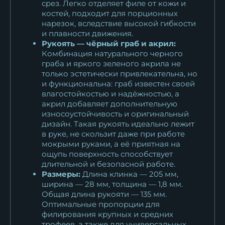
срез. Легко отделяет филе от кожи и
10 593
₽
костей, подходит для порционных
нарезок, вследствие высокой гибкости
Нож Касатка большая
и плавности движения.
Рукоять — чёрный граб и акрил:
филейный дамаск орех
Комбинация натурального черного
11 374
₽
граба и яркого зеленого акрила не
только эстетически привлекательна, но
и функциональна: граб известен своей
влагостойкостью и надёжностью, а
акрил добавляет дополнительную
износоустойчивость и оригинальный
дизайн. Такая рукоять идеально лежит
в руке, не скользит даже при работе
мокрыми руками, а её приятная на
ощупь поверхность способствует
длительной и безопасной работе.
Размеры:
Длина клинка — 205 мм,
ширина — 28 мм, толщина — 1,8 мм.
Общая длина рукояти — 135 мм.
Оптимальные пропорции для
филирования крупных и средних
трофеев, а также для универсальных