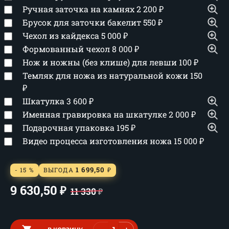
Ручная заточка на камнях
2 200
₽
Брусок для заточки бакелит
550
₽
Чехол из кайдекса
5 000
₽
Формованный чехол
8 000
₽
Нож и ножны (без клише) для левши
100
₽
Темляк для ножа из натуральной кожи
150
₽
Шкатулка
3 600
₽
Именная гравировка на шкатулке
2 000
₽
Подарочная упаковка
195
₽
Видео процесса изготовления ножа
15 000
₽
1 699,50
- 15 %
ВЫГОДА
₽
9 630,50
₽
11 330
₽