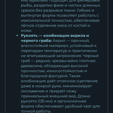
мм) идеально подходит для филировки
10 593
₽
рыбы, разделки филе и чистых длинных
срезов без разрывов ткани. Гибкая и
вытянутая форма позволяет работать с
Нож Касатка большая
максимальной точностью, обеспечивая
филейный дамаск орех
лёгкое отделение мяса от костей и
11 374
₽
кожи.
Рукоять — комбинация акрила и
черного граба:
Акрил — прочный,
влагостойкий материал, устойчивый к
перепадам температур и практически
не впитывающий загрязнения. Черный
граб — редкая, чрезвычайно плотная
древесина, обладающая высокой
прочностью, износостойкостью и
благородной фактурой. Такая
комбинация даёт отличное сцепление
даже в мокрой руке, минимизирует
скольжение и придаёт ножу
премиальный внешний вид. Длина
рукояти (135 мм) и эргономичная
форма обеспечивают удобный хват для
точной работы.