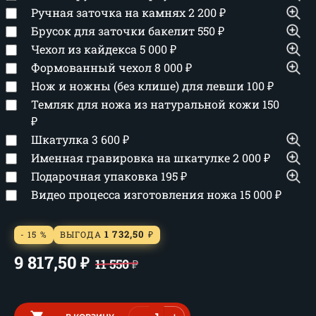
Ручная заточка на камнях
2 200
₽
Брусок для заточки бакелит
550
₽
Чехол из кайдекса
5 000
₽
Формованный чехол
8 000
₽
Нож и ножны (без клише) для левши
100
₽
Темляк для ножа из натуральной кожи
150
₽
Шкатулка
3 600
₽
Именная гравировка на шкатулке
2 000
₽
Подарочная упаковка
195
₽
Видео процесса изготовления ножа
15 000
₽
1 732,50
- 15 %
ВЫГОДА
₽
9 817,50
₽
11 550
₽