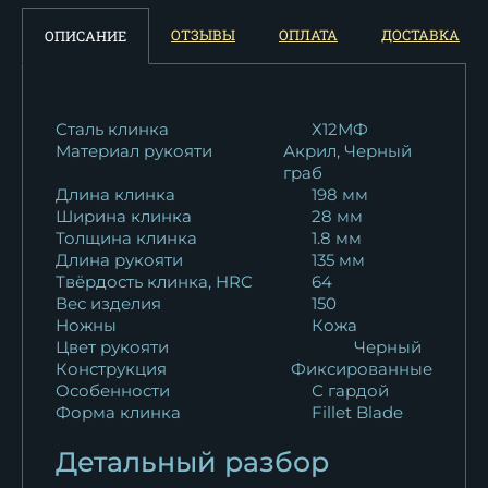
Нож Касатка большая
ОТЗЫВЫ
ОПЛАТА
ДОСТАВКА
ОПИСАНИЕ
филейный дамаск...
11 550
₽
Нож Касатка большая
Сталь клинка
Х12МФ
Материал рукояти
Акрил, Черный
филейный х12мф...
граб
11 308
₽
Длина клинка
198 мм
Ширина клинка
28 мм
Нож Касатка большая
Толщина клинка
1.8 мм
филейный х12мф...
Длина рукояти
135 мм
11 330
₽
Твёрдость клинка, HRC
64
Вес изделия
150
Ножны
Кожа
Нож Касатка большая
Цвет рукояти
Черный
филейный х12мф...
Конструкция
Фиксированные
11 330
₽
Особенности
С гардой
Форма клинка
Fillet Blade
Нож Касатка большая
Детальный разбор
филейный х12мф...
11 308
₽