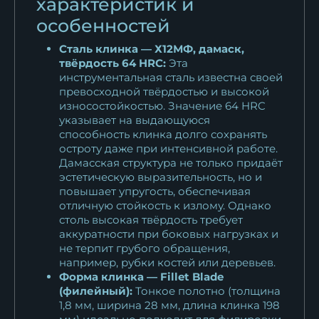
характеристик и
особенностей
Нож Касатка большая
филейный х12мф...
Сталь клинка — Х12МФ, дамаск,
твёрдость 64 HRC:
Эта
11 330
₽
инструментальная сталь известна своей
превосходной твёрдостью и высокой
Нож Касатка большая
износостойкостью. Значение 64 HRC
филейный х12мф...
указывает на выдающуюся
11 308
₽
способность клинка долго сохранять
остроту даже при интенсивной работе.
Дамасская структура не только придаёт
Нож Касатка большая
эстетическую выразительность, но и
филейный булат...
повышает упругость, обеспечивая
18 073
₽
отличную стойкость к излому. Однако
столь высокая твёрдость требует
Нож Касатка большая
аккуратности при боковых нагрузках и
не терпит грубого обращения,
филейный дамаск...
например, рубки костей или деревьев.
13 098
₽
Форма клинка — Fillet Blade
(филейный):
Тонкое полотно (толщина
Нож Касатка большая
1,8 мм, ширина 28 мм, длина клинка 198
филейный 95х18 орех