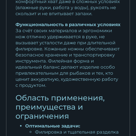
комфортный хват даже в сложных условиях
филейный дамаск...
(влажные руки, работа у воды), рукоять не
10 868
₽
скользит и не впитывает запахи.
Функциональность в различных условиях
Нож Касатка средний
За счёт своих материалов и эргономики
филейный Х12МФ...
нож отлично удерживается в руке, не
11 044
₽
вызывает усталости даже при длительной
филировке. Кожаные ножны обеспечивают
безопасное хранение и транспортировку
Нож Касатка средний
инструмента. Филейная форма и
филейный Х12МФ...
идеальный баланс делают изделие особо
11 044
₽
привлекательным для рыбаков и тех, кто
ценит аккуратную, художественную работу
Нож Филейка средняя сталь
с продуктом.
дамаск...
Область применения,
11 375
₽
преимущества и
ограничения
Оптимальные задачи:
Филировка и тщательная разделка