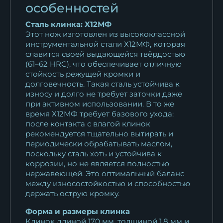
особенностей
Нож Касатка средний
Сталь клинка: Х12МФ
филейный Х12МФ...
Этот нож изготовлен из высококлассной
инструментальной стали Х12МФ, которая
11 044
₽
славится своей выдающейся твёрдостью
(61–62 HRC), что обеспечивает отличную
Нож Касатка средний
стойкость режущей кромки и
филейный Х12МФ...
долговечность. Такая сталь устойчива к
11 044
₽
износу и долго не требует заточки даже
при активном использовании. В то же
время Х12МФ требует базового ухода:
Нож Касатка средний
после контакта с влагой клинок
филейный Х12МФ...
рекомендуется тщательно вытирать и
11 044
₽
периодически обрабатывать маслом,
поскольку сталь хоть и устойчива к
Нож Касатка средний
коррозии, но не является полностью
нержавеющей. Это оптимальный баланс
филейный Х12МФ...
между износостойкостью и способностью
11 044
₽
держать острую кромку.
Нож Касатка средняя
Форма и размеры клинка
филейный дамаск орех
Клинок длиной 170 мм, толщиной 1,8 мм и