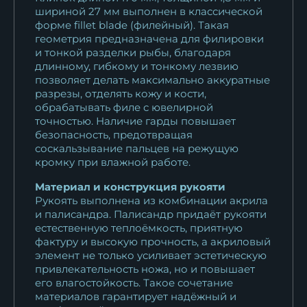
шириной 27 мм выполнен в классической
11 066
₽
форме fillet blade (филейный). Такая
геометрия предназначена для филировки
Нож Касатка средний
и тонкой разделки рыбы, благодаря
филейный Х12МФ...
длинному, гибкому и тонкому лезвию
13 188
₽
позволяет делать максимально аккуратные
разрезы, отделять кожу и кости,
обрабатывать филе с ювелирной
Нож Касатка средняя
точностью. Наличие гарды повышает
филейный дамаск...
безопасность, предотвращая
12 191
₽
соскальзывание пальцев на режущую
кромку при влажной работе.
Нож Касатка средняя
Материал и конструкция рукояти
филейный булат...
Рукоять выполнена из комбинации акрила
18 425
₽
и палисандра. Палисандр придаёт рукояти
естественную теплоёмкость, приятную
Нож Касатка средний
фактуру и высокую прочность, а акриловый
филейный Х12МФ...
элемент не только усиливает эстетическую
привлекательность ножа, но и повышает
11 044
₽
его влагостойкость. Такое сочетание
материалов гарантирует надёжный и
Нож Касатка средняя