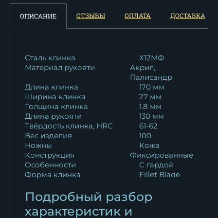
Нож Касатка средняя
ОТЗЫВЫ
ОПЛАТА
ДОСТАВКА
ОПИСАНИЕ
филейный дамаск...
12 758
₽
Нож Касатка средняя
Сталь клинка
Х12МФ
Материал рукояти
Акрил,
филейный дамаск...
Палисандр
12 758
₽
Длина клинка
170 мм
Ширина клинка
27 мм
Нож Касатка средняя
Толщина клинка
1.8 мм
филейный дамаск...
Длина рукояти
130 мм
12 758
₽
Твёрдость клинка, HRC
61-62
Вес изделия
100
Ножны
Кожа
Нож Касатка средний
Конструкция
Фиксированные
филейный Х12МФ...
Особенности
С гардой
11 044
₽
Форма клинка
Fillet Blade
Нож Касатка средний
Подробный разбор
филейный Х12МФ...
характеристик и
11 044
₽