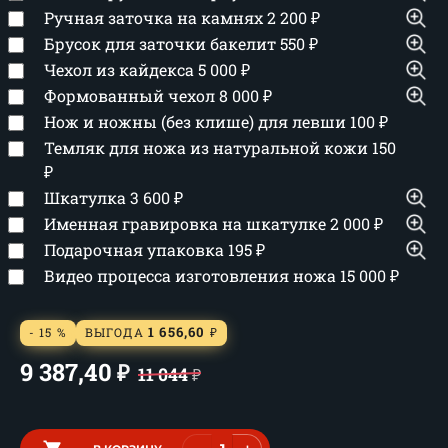
Ручная заточка на камнях
2 200
₽
Брусок для заточки бакелит
550
₽
Чехол из кайдекса
5 000
₽
Формованный чехол
8 000
₽
Нож и ножны (без клише) для левши
100
₽
Темляк для ножа из натуральной кожи
150
₽
Шкатулка
3 600
₽
Именная гравировка на шкатулке
2 000
₽
Подарочная упаковка
195
₽
Видео процесса изготовления ножа
15 000
₽
1 656,60
- 15 %
ВЫГОДА
₽
9 387,40
₽
11 044
₽