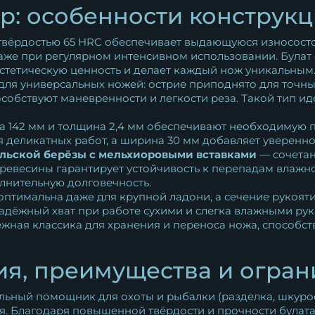
р: особенности конструкц
 твёрдостью 65 HRC обеспечивает выдающуюся износосто
аже при регулярном интенсивном использовании. Булат 
эстетическую ценность и делает каждый нож уникальным
для универсальных ножей: острие приподнято для точны
обствуют маневренности и легкости реза. Такой тип ид
а 142 мм и толщина 2,4 мм обеспечивают необходимую
я деликатных работ, а ширина 30 мм добавляет уверенно
ельской берёзы с мельхиоровыми вставками
— сочетан
ревесины гарантирует устойчивость к перепадам влажн
лнительную долговечность.
оптимальна даже для крупной ладони, а сечение рукояти
адёжный хват при работе сухими и слегка влажными рук
жная классика для хранения и переноса ножа, способс
я, преимущества и огра
ьный помощник для охоты и рыбалки (разделка, шкуросъ
я. Благодаря повышенной твёрдости и прочности булат