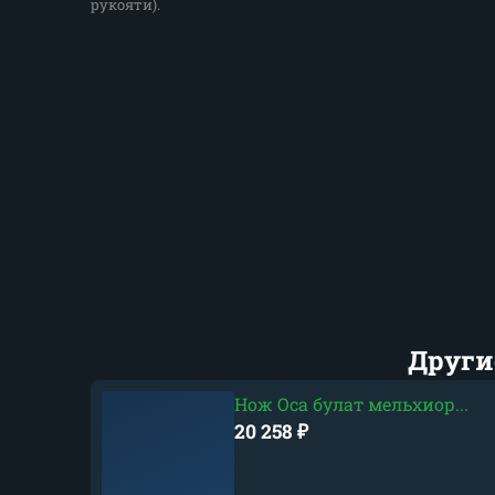
рукояти).
Други
Нож Оса булат мельхиор...
20 258
₽