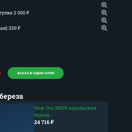
тулке
2 000
₽
шая)
330
₽
ЗАКАЗ В ОДИН КЛИК
береза
Нож Оса М390 карельская
береза...
24 716
₽