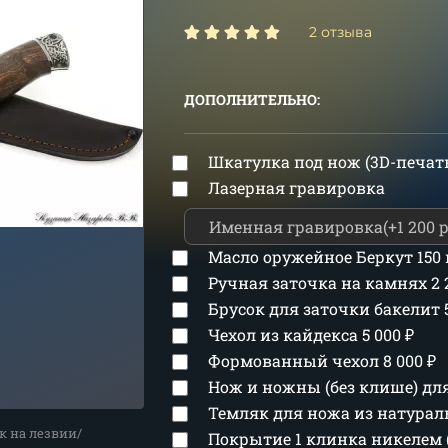
2 отзыва
ДОПОЛНИТЕЛЬНО:
Шкатулка под нож (3D-печат
Лазерная гравировка
Масло оружейное Беркут 150
Ручная заточка на камнях
2
Брусок для заточки бакелит
Чехол из кайдекса
5 000
₽
Формованный чехол
8 000
₽
Нож и ножны (без клише) д
Темляк для ножа из натура
к на лезвии/
Покрытие 1 клинка никелем 