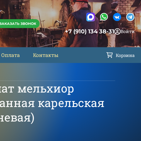
ЗАКАЗАТЬ ЗВОНОК
+7 (910) 134 38-31
Войти
Оплата
Контакты
Корзина
лат мельхиор
анная карельская
невая)