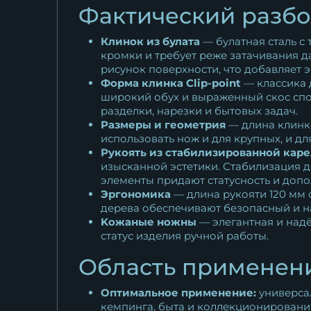
Фактический разбо
Клинок из булата
— булатная сталь с
кромки и требует реже затачивания д
рисунок поверхности, что добавляет 
Форма клинка Clip-point
— классика 
широкий обух и выраженный скос спос
разделки, нарезки и бытовых задач.
Размеры и геометрия
— длина клинк
использовать нож и для крупных, и дл
Рукоять из стабилизированной кар
изысканной эстетики. Стабилизация д
элементы придают статусность и допо
Эргономика
— длина рукояти 120 мм 
дерева обеспечивают безопасный и н
Kожаные ножны
— элегантная и надё
статус изделия ручной работы.
Область применени
Оптимальное применение:
универсал
кемпинга, быта и коллекционировани