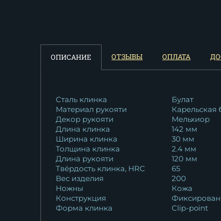
Нож Оса 95х18 карельская
береза...
10 016
₽
Нож Косач ХВ-5
ОТЗЫВЫ
ОПЛАТА
ДО
ОПИСАНИЕ
стабилизированная...
10 821
₽
Нож Оса сталь N690
Сталь клинка
Булат
Материал рукояти
Карельская 
карельская береза...
Декор рукояти
Мельхиор
15 950
₽
Длина клинка
142 мм
Ширина клинка
30 мм
Толщина клинка
2.4 мм
Длина рукояти
120 мм
Твёрдость клинка, HRC
65
Вес изделия
200
Ножны
Кожа
Конструкция
Фиксирован
Форма клинка
Clip-point