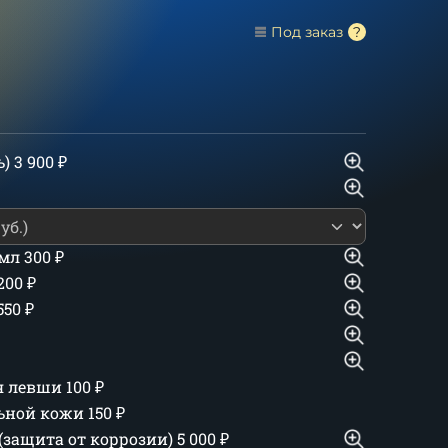
Под заказ
ь)
3 900
₽
 мл
300
₽
 200
₽
550
₽
ля левши
100
₽
льной кожи
150
₽
(защита от коррозии)
5 000
₽