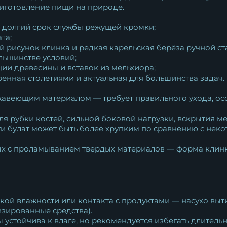
риготовление пищи на природе.
— долгий срок службы режущей кромки;
та;
ый рисунок клинка и редкая карельская берёза ручной с
льшинстве условий;
ции древесины и вставок из мельхиора;
енная столетиями и актуальная для большинства задач.
ржавеющим материалом — требует правильного ухода, ос
ля рубки костей, сильной боковой нагрузки, вскрытия м
ти булат может быть более хрупким по сравнению с н
ых с проламыванием твердых материалов — форма клинка
кой влажности или контакта с продуктами — насухо выт
изированные средства).
 устойчива к влаге, но рекомендуется избегать длитель