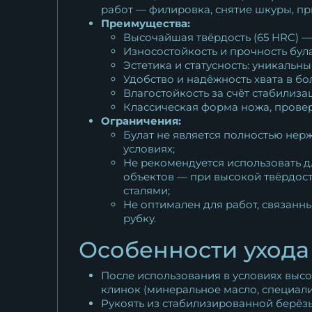
работ — филировка, снятие шкуры, п
Преимущества:
Высочайшая твёрдость (65 HRC) 
Износостойкость и прочность була
Эстетика и статусность: уникальн
Удобство и надёжность хвата в бо
Влагостойкость за счёт стабилиза
Классическая форма ножа, провер
Ограничения:
Булат не является полностью не
условиях;
Не рекомендуется использовать д
объектов — при высокой твёрдос
сталями;
Не оптимален для работ, связанн
рубку.
Особенности ухода
После использования в условиях высо
клинок (минеральное масло, специал
Рукоять из стабилизированной берёзы