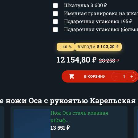
Шкатулка
3 600
₽
Именная гравировка на шка
Подарочная упаковка
195
₽
Подарочная упаковка (боль
8 103,20
- 40 %
ВЫГОДА
₽
12 154,80
₽
20 258
₽
-
+
В КОРЗИНУ
е ножи Оса с рукоятью Карельская 
Нож Оса сталь кованая
х12мф...
13 551
₽