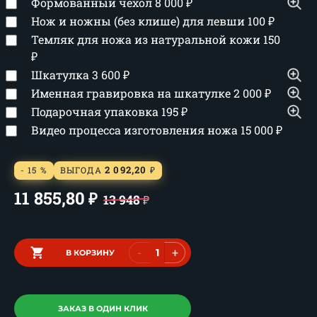
Формованный чехол
8 000
₽
Нож и ножны (без клише) для левши
100
₽
Темляк для ножа из натуральной кожи
150
₽
Шкатулка
3 600
₽
Именная гравировка на шкатулке
2 000
₽
Подарочная упаковка
195
₽
Видео процесса изготовления ножа
15 000
₽
2 092,20
- 15 %
ВЫГОДА
₽
11 855,80
₽
13 948
₽
-
+
В КОРЗИНУ
ЗАКАЗ В ОДИН КЛИК