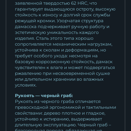
заявленной твердостью 62 HRC, что
гарантирует выдающуюся остроту, высокую
Нож Овод 2 дамаск торцевой
стойкость к износу и долгий срок службы
с...
режущей кромки. Узорчатая структура
29 492
₽
дамасска подчеркивает ручную работу и
эстетическую уникальность каждого
изделия. Сталь этого типа хорошо
Нож Овод 2 дамаск полный
сопротивляется механическим нагрузкам,
камень...
устойчива к сколам и деформациям, но
63 743
₽
требует особого ухода: несмотря на
базовую коррозионную стойкость, дамаск
Нож Овод 2 дамаск торцевой
чувствителен к влаге и может подвергаться
ржавлению при несвоевременной сушке
резная...
или длительном хранении во влажных
29 492
₽
условиях.
Нож Овод 2 булат черный
Рукоять — черный граб:
граб...
Рукоять из черного граба отличается
превосходной эргономикой и тактильными
18 389
₽
свойствами: дерево плотное и гладкое,
устойчиво к истиранию, выдерживает
Нож Овод 2 х12мф черный
длительную эксплуатацию. Черный граб –
граб...
благородная порода, обладающая не