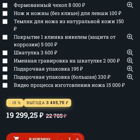
Формованный чехол
8 000
₽
Нож и ножны (без клише) для левши
100
₽
Темляк для ножа из натуральной кожи
150
₽
Покрытие 1 клинка никелем (защита от
коррозии)
5 000
₽
Шкатулка
3 600
₽
Именная гравировка на шкатулке
2 000
₽
Подарочная упаковка
195
₽
Подарочная упаковка (большая)
330
₽
Видео процесса изготовления ножа
15 000
₽
3 405,75
- 15 %
ВЫГОДА
₽
19 299,25
₽
22 705
₽
-
+
В КОРЗИНУ