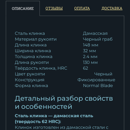
Нож Овод 2 дамаск
ОТЗЫВЫ
ОПЛАТА
ДОСТАВКА
ОПИСАНИЕ
ламинированный...
36 970
₽
Нож Овод 2 дамаск торцевой
Сталь клинка
Дамасская
Материал рукояти
Черный граб
рукоять...
Длина клинка
148 мм
33 231
₽
Ширина клинка
32 мм
Толщина клинка
2.4 мм
Нож Овод 2 дамаск
Длина рукояти
130 мм
нержавеющий кость...
Твёрдость клинка, HRC
62
156 409
₽
Цвет рукояти
Черный
Конструкция
Фиксированные
Форма клинка
Normal Blade
Нож Овод 2 дамаск торцевой
черный...
Детальный разбор свойств
21 085
₽
и особенностей
Нож Овод 2 дамаск полный
Сталь клинка — дамасская сталь
камень...
(твердость 62 HRC):
Клинок изготовлен из дамасской стали с
61 686
₽