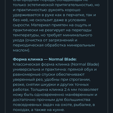
10 922
₽
только эстетической притягательностью, но
и практичностью: рукоять хорошо
удерживается в руке как в перчатке, так и
Нож Овод 2 х12мф черный
без неё, не скользит даже в условиях
граб...
сырости. Материал приятен на ощупь и
10 922
₽
практически не реагирует на перепады
температуры, но требует минимального
Нож Овод 2 дамаск рукоять
ухода (очистка от загрязнений и
периодическая обработка минеральным
черный граб...
маслом).
11 625
₽
Форма клинка — Normal Blade:
Классическая форма клинка (Normal Blade)
универсальна и практична: прямой обух и
равномерные спуски обеспечивают
уверенный рез, удобны при строгании,
резке, снятии шкурки и других точных
работах. Толщина клинка 2.4 мм позволяет
ножу быть одновременно манёвренным и
достаточно прочным для большинства
повседневных задач на охоте, рыбалке, в
походах, а также на кухне.