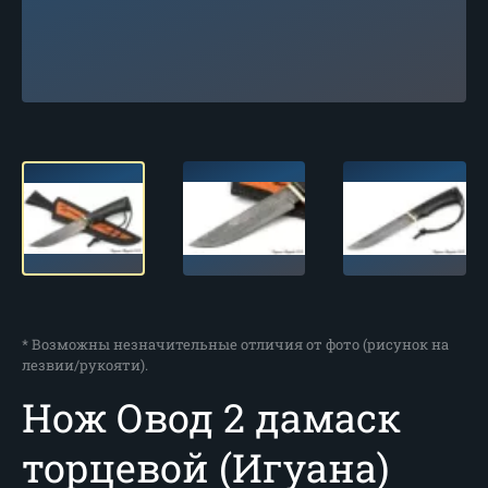
* Возможны незначительные отличия от фото (рисунок на
лезвии/рукояти).
Нож Овод 2 дамаск
торцевой (Игуана)