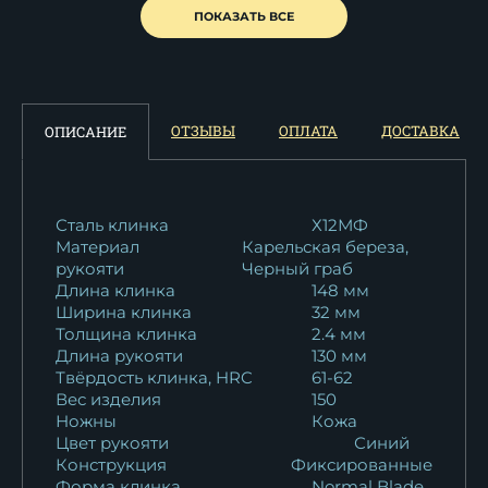
Нож Овод 2 из метчика
ПОКАЗАТЬ ВСЕ
рукоять черный...
9 746
₽
Нож Овод 2 дамаск
ОТЗЫВЫ
ОПЛАТА
ДОСТАВКА
ОПИСАНИЕ
ламинированный...
36 970
₽
Нож Овод 2 дамаск торцевой
Сталь клинка
Х12МФ
Материал
Карельская береза,
рукоять...
рукояти
Черный граб
33 231
₽
Длина клинка
148 мм
Ширина клинка
32 мм
Нож Овод 2 дамаск
Толщина клинка
2.4 мм
нержавеющий кость...
Длина рукояти
130 мм
156 409
₽
Твёрдость клинка, HRC
61-62
Вес изделия
150
Ножны
Кожа
Нож Овод 2 дамаск торцевой
Цвет рукояти
Синий
черный...
Конструкция
Фиксированные
21 085
₽
Форма клинка
Normal Blade