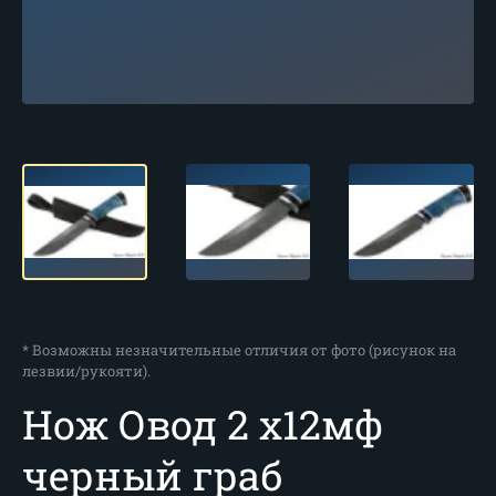
* Возможны незначительные отличия от фото (рисунок на
лезвии/рукояти).
Нож Овод 2 х12мф
черный граб