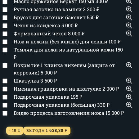
Масло оружейное Беркут 150 мл
300
₽
Ручная заточка на камнях
2 200
₽
Брусок для заточки бакелит
550
₽
Чехол из кайдекса
5 000
₽
Формованный чехол
8 000
₽
Нож и ножны (без клише) для левши
100
₽
Темляк для ножа из натуральной кожи
150
₽
Покрытие 1 клинка никелем (защита от
коррозии)
5 000
₽
Шкатулка
3 600
₽
Именная гравировка на шкатулке
2 000
₽
Подарочная упаковка
195
₽
Подарочная упаковка (большая)
330
₽
Видео процесса изготовления ножа
15 000
₽
1 638,30
- 15 %
ВЫГОДА
₽