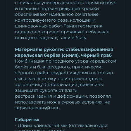
отличается универсальностью: прямой обух
22 705
₽
и плавный подъем режущей кромки
обеспечивают идеальное сочетание
Нож Овод 2 булат черный
контролируемого реза, колющих и
граб...
шинковочных работ. Такая геометрия
18 389
₽
одинаково хорошо проявляет себя как в
походных задачах, так и в быту.
Нож Овод 2 х12мф черный
Материалы рукояти: стабилизированная
граб...
карельская берёза (синяя), чёрный граб
10 922
₽
Комбинация природного узора карельской
берёзы и благородного, практически
Нож Овод 2 дамаск рукоять
чёрного граба придаёт изделию не только
высокую эстетику, но и превосходную
черный граб...
эргономику. Стабилизация древесины
11 625
₽
защищает рукоять от влаги,
растрескивания и деформации, позволяя
использовать нож в суровых условиях, не
теряя внешний вид.
Габариты:
- Длина клинка: 148 мм (оптимально для