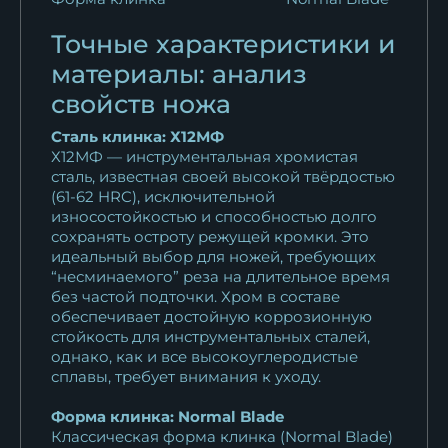
Нож Овод 2 дамаск полный
Точные характеристики и
камень...
материалы: анализ
61 686
₽
свойств ножа
Нож Овод 2 дамаск торцевой
Сталь клинка: Х12МФ
с...
Х12МФ — инструментальная хромистая
сталь, известная своей высокой твёрдостью
29 492
₽
(61-62 HRC), исключительной
износостойкостью и способностью долго
Нож Овод 2 дамаск полный
сохранять остроту режущей кромки. Это
камень...
идеальный выбор для ножей, требующих
63 743
₽
“несминаемого” реза на длительное время
без частой подточки. Хром в составе
обеспечивает достойную коррозионную
Нож Овод 2 дамаск торцевой
стойкость для инструментальных сталей,
резная...
однако, как и все высокоуглеродистые
29 492
₽
сплавы, требует внимания к уходу.
Нож Овод 2 дамаск торцевой
Форма клинка: Normal Blade
Классическая форма клинка (Normal Blade)
(Игуана)...