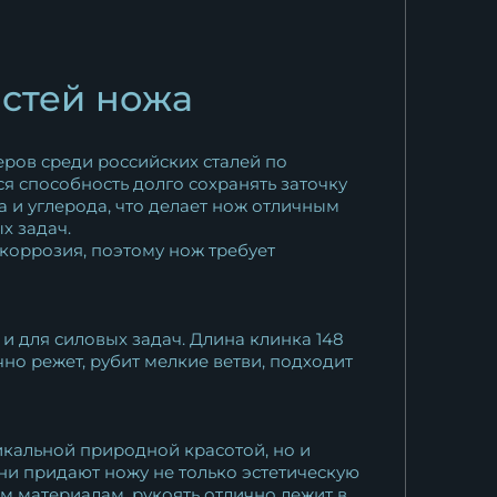
остей ножа
еров среди российских сталей по
ся способность долго сохранять заточку
а и углерода, что делает нож отличным
х задач.
коррозия, поэтому нож требует
 и для силовых задач. Длина клинка 148
но режет, рубит мелкие ветви, подходит
икальной природной красотой, но и
уни придают ножу не только эстетическую
м материалам, рукоять отлично лежит в