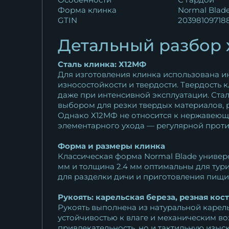
Форма клинка
Normal Blad
GTIN
20398109718
Детальный разбор 
Сталь клинка: Х12МФ
Для изготовления клинка использована и
износостойкости и твердости. Твердость 
даже при интенсивной эксплуатации. Стал
выбором для резки твердых материалов, 
Однако Х12МФ не относится к нержавеющи
элементарного ухода — регулярной проти
Форма и размеры клинка
Классическая форма Normal Blade универса
мм и толщина 2.4 мм оптимальны для тури
для разделки дичи и приготовления пищи
Рукоять: карельская береза, резная кост
Рукоять выполнена из натуральной карель
устойчивостью к влаге и механическим во
привлекательность, но и тактильную изы