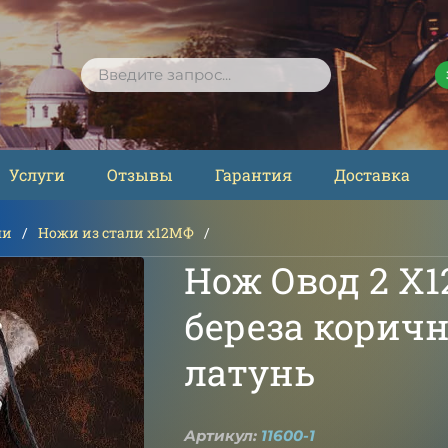
ПОИСК
Услуги
Отзывы
Гарантия
Доставка
ли
Ножи из стали х12МФ
Нож Овод 2 Х
береза коричн
латунь
Артикул:
11600-1