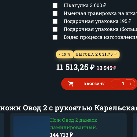
Шкатулка
3 600
₽
Именная гравировка на шка
Подарочная упаковка
195
₽
Подарочная упаковка (боль
Видео процесса изготовлен
2 031,75
- 15 %
ВЫГОДА
₽
11 513,25
₽
13 545
₽
-
+
В КОРЗИНУ
ножи Овод 2 с рукоятью Карельска
Нож Овод 2 дамаск
ламинированный...
144 713
₽