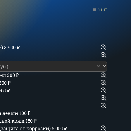
4 шт
ь)
3 900
₽
 мл
300
₽
 200
₽
550
₽
ля левши
100
₽
льной кожи
150
₽
(защита от коррозии)
5 000
₽