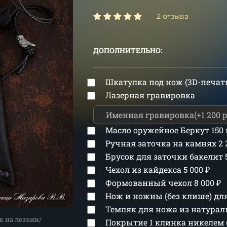
2 отзыва
ДОПОЛНИТЕЛЬНО:
Шкатулка под нож (3D-печат
Лазерная гравировка
Масло оружейное Беркут 150
Ручная заточка на камнях
2
Брусок для заточки бакелит
Чехол из кайдекса
5 000
₽
Формованный чехол
8 000
₽
Нож и ножны (без клише) д
Темляк для ножа из натура
к на лезвии/
Покрытие 1 клинка никелем 