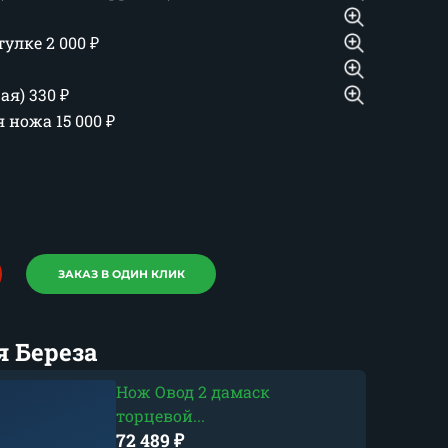
тулке
2 000
₽
шая)
330
₽
ия ножа
15 000
₽
ЗАКАЗ В ОДИН КЛИК
я Береза
Нож Овод 2 дамаск
торцевой...
72 489
₽