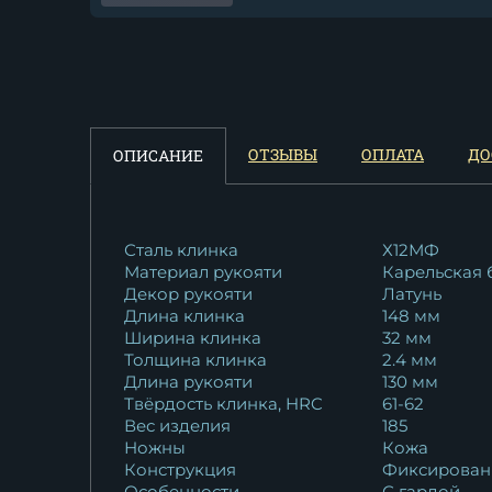
Нож Овод 2 дамаск
нержавеющий кость...
167 240
₽
Нож Овод 2 дамаск
ОТЗЫВЫ
ОПЛАТА
ДО
ОПИСАНИЕ
ламинированный...
20 088
₽
Нож Овод 2 дамаск торцевой
Сталь клинка
Х12МФ
Материал рукояти
Карельская 
с...
Декор рукояти
Латунь
30 738
₽
Длина клинка
148 мм
Ширина клинка
32 мм
Толщина клинка
2.4 мм
Длина рукояти
130 мм
Твёрдость клинка, HRC
61-62
Вес изделия
185
Ножны
Кожа
Конструкция
Фиксирован
Особенности
С гардой