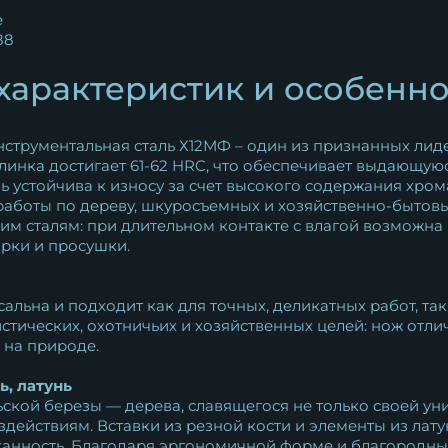
e
88
характеристик и особенн
нструментальная сталь Х12МФ – один из признанных лид
клинка достигает 61-62 HRC, что обеспечивает выдающую
ь устойчива к износу за счет высокого содержания хром
работы по дереву, шкуросъемных и хозяйственно-бытовы
м сталям: при длительном контакте с влагой возможна 
рки и просушки.
льна и подходит как для точных, деликатных работ, так
стических, охотничьих и хозяйственных целей: нож отлич
 на природе.
ь, латунь
ской березы — дерева, славящегося не только своей ун
здействиям. Вставки из резной кости и элементы из лат
сканность. Благодаря эргономичной форме и благородны