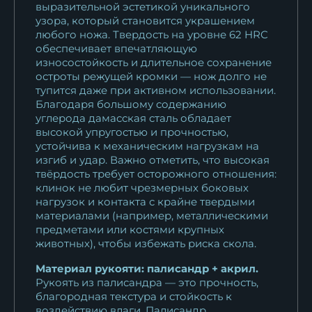
палисандр акрил
выразительной эстетикой уникального
10 922
₽
узора, который становится украшением
любого ножа. Твердость на уровне 62 HRC
обеспечивает впечатляющую
Нож Овод 2 дамаск
износостойкость и длительное сохранение
ламинированный...
остроты режущей кромки — нож долго не
25 753
₽
тупится даже при активном использовании.
Благодаря большому содержанию
Нож Овод 2 дамаск торцевой
углерода дамасская сталь обладает
высокой упругостью и прочностью,
с...
устойчива к механическим нагрузкам на
25 753
₽
изгиб и удар. Важно отметить, что высокая
твёрдость требует осторожного отношения:
Нож Овод 2 сталь N690
клинок не любит чрезмерных боковых
карельская...
нагрузок и контакта с крайне твердыми
15 950
₽
материалами (например, металлическими
предметами или костями крупных
животных), чтобы избежать риска скола.
Материал рукояти: палисандр + акрил.
Рукоять из палисандра — это прочность,
благородная текстура и стойкость к
воздействию влаги. Палисандр