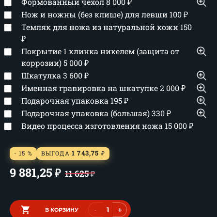
Формованный чехол
8 000
₽
Нож и ножны (без клише) для левши
100
₽
Темляк для ножа из натуральной кожи
150
₽
Покрытие 1 клинка никелем (защита от
коррозии)
5 000
₽
Шкатулка
3 600
₽
Именная гравировка на шкатулке
2 000
₽
Подарочная упаковка
195
₽
Подарочная упаковка (большая)
330
₽
Видео процесса изготовления ножа
15 000
₽
1 743,75
- 15 %
ВЫГОДА
₽
9 881,25
₽
11 625
₽
-
+
В КОРЗИНУ