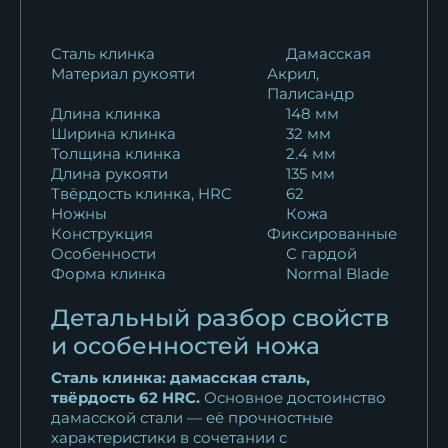
124 168
₽
Нож Овод 2 Х12МФ
Сталь клинка
Дамасская
Материал рукояти
Акрил,
карельская береза...
Палисандр
10 922
₽
Длина клинка
148 мм
Ширина клинка
32 мм
Нож Овод 2 дамаск
Толщина клинка
2.4 мм
нержавеющий...
Длина рукояти
135 мм
45 921
₽
Твёрдость клинка, HRC
62
Ножны
Кожа
Конструкция
Фиксированные
Нож Овод 2 Elmax карельская
Особенности
С гардой
береза...
Форма клинка
Normal Blade
20 796
₽
Детальный разбор свойств
Нож Овод 2 булат карельская
и особенностей ножа
береза...
Сталь клинка: дамасская сталь,
18 389
₽
твёрдость 62 HRC.
Основное достоинство
дамасской стали — её прочностные
Нож Овод 2 Х12МФ
характеристики в сочетании с