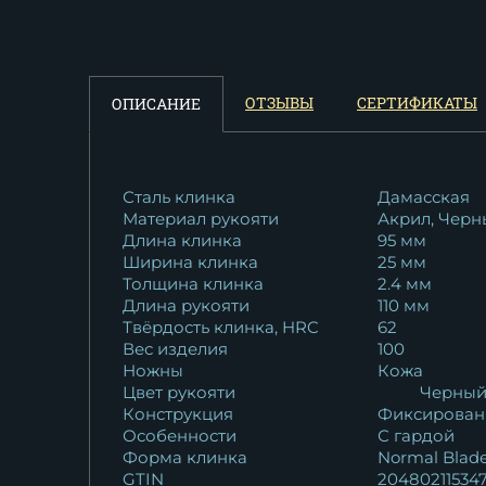
11 625
₽
ОТЗЫВЫ
СЕРТИФИКАТЫ
ОПИСАНИЕ
Сталь клинка
Дамасская
Материал рукояти
Акрил, Черн
Длина клинка
95 мм
Ширина клинка
25 мм
Толщина клинка
2.4 мм
Длина рукояти
110 мм
Твёрдость клинка, HRC
62
Вес изделия
100
Ножны
Кожа
Цвет рукояти
Черны
Конструкция
Фиксирован
Особенности
С гардой
Форма клинка
Normal Blad
GTIN
204802115347