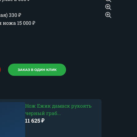
шая)
330
₽
ия ножа
15 000
₽
ЗАКАЗ В ОДИН КЛИК
Нож Ежик дамаск рукоять
черный граб...
11 625
₽