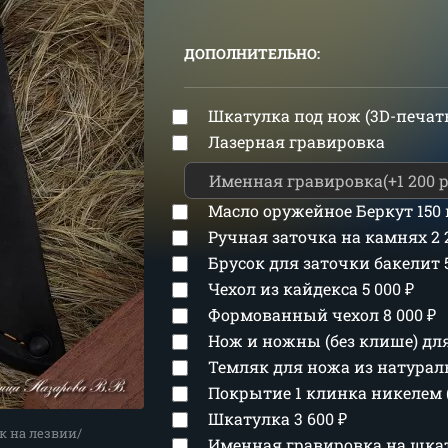
ДОПОЛНИТЕЛЬНО:
Шкатулка под нож (3D-печат
Лазерная гравировка
Масло оружейное Беркут 150
Ручная заточка на камнях
2
Брусок для заточки бакелит
Чехол из кайдекса
5 000
₽
Формованный чехол
8 000
₽
Нож и ножны (без клише) д
Темляк для ножа из натура
Покрытие 1 клинка никелем 
Шкатулка
3 600
₽
к на лезвии/
Именная гравировка на шка