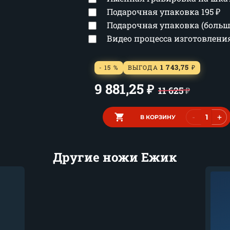
Подарочная упаковка
195
₽
Подарочная упаковка (боль
Видео процесса изготовлен
1 743,75
- 15 %
ВЫГОДА
₽
9 881,25
₽
11 625
₽
-
+
В КОРЗИНУ
Другие ножи Ежик