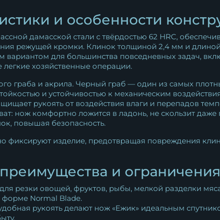
истики и особенности констр
ассной дамасской стали с твёрдостью 62 HRC, обеспечи
нения режущей кромки. Клинок толщиной 2,4 мм и длино
ым вариантом для большинства повседневных задач, вкл
же легкие хозяйственные операции.
го граба и акрила. Черный граб — один из самых плотн
ойкостью и устойчивостью к механическим воздействия
ащищает рукоять от воздействия влаги и перепадов тем
т: нож комфортно ложится в ладонь, не скользит даже п
нок, повышая безопасность.
но фиксируют изделие, предотвращая повреждения клин
 преимущества и ограничени
 для резки овощей, фруктов, рыбы, мелкой разделки мя
 форме Normal Blade.
удобная рукоять делают нож «Ежик» идеальным спутнико
ыту.