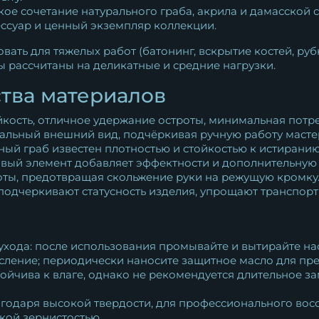
ркое сочетание натурального граба, акрила и дамасской
ессуар и ценный экземпляр коллекции.
ать для тяжелых работ (батонинг, вскрытие костей, рубк
 рассчитаны на деликатные и средние нагрузки.
тва материалов
йкость, отличное удержание остроты, минимальная потре
альный внешний вид, подчёркивая ручную работу масте
рный граб известен плотностью и стойкостью к истиранию,
овый элемент добавляет эффектности и дополнительную 
боты, предотвращая скольжение руки на режущую кромку
подчеркивают статусность изделия, упрощают транспорт
 ухода: после использования промывайте и вытирайте нас
сление; периодически наносите защитное масло для пр
стойчива к влаге, однако не рекомендуется длительное з
агодаря высокой твердости, для профессионального вос
кой зернистостью.