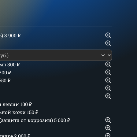
ь)
3 900
₽
 мл
300
₽
 200
₽
550
₽
ля левши
100
₽
льной кожи
150
₽
(защита от коррозии)
5 000
₽
тулке
2 000
₽