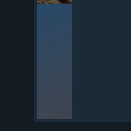
Нож Ежик дамаск берес