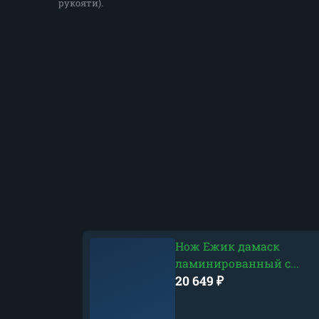
рукояти).
Нож Ежик дамаск
ламинированный с...
20 649
₽