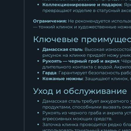
Коллекционирование и подарок
: Я
превращают изделие в статусный акс
Ограничения:
Не рекомендуется использов
— тонкий клинок и художественные ножны
Ключевые преимущес
Дамасская сталь
: Высокая износосто
рисунок на клинке придаёт ножу уник
Рукоять — черный граб и акрил
: Чё
длительного контакта с водой. Акрил
Гарда
: Гарантирует безопасность ра
Кожаные ножны
: Защищают клинок, 
Уход и обслуживание
Дамасская сталь требует аккуратного
продуктами, способными вызвать оки
Рукоять из черного граба и акрила у
агрессивных моющих средств.
Заточка клинка проводится редко бл
использовать точильный камень с мел