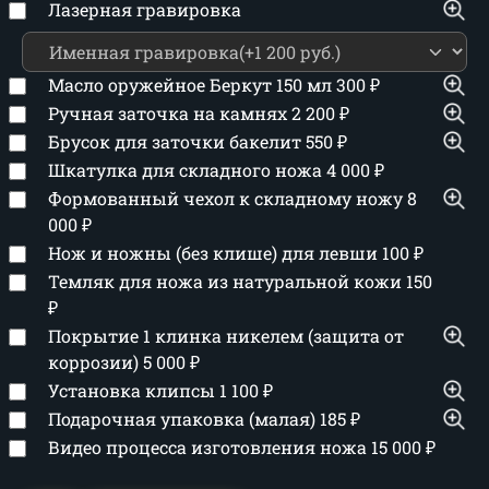
Лазерная гравировка
Масло оружейное Беркут 150 мл
300
₽
Ручная заточка на камнях
2 200
₽
Брусок для заточки бакелит
550
₽
Шкатулка для складного ножа
4 000
₽
Формованный чехол к складному ножу
8
000
₽
Нож и ножны (без клише) для левши
100
₽
Темляк для ножа из натуральной кожи
150
₽
Покрытие 1 клинка никелем (защита от
коррозии)
5 000
₽
Установка клипсы
1 100
₽
Подарочная упаковка (малая)
185
₽
Видео процесса изготовления ножа
15 000
₽