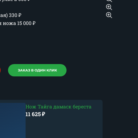
шая)
330
₽
ия ножа
15 000
₽
ЗАКАЗ В ОДИН КЛИК
Нож Тайга дамаск береста
11 625
₽