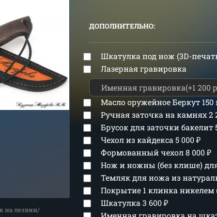
ДОПОЛНИТЕЛЬНО:
Шкатулка под нож (3D-печат
Лазерная гравировка
Масло оружейное Беркут 150
Ручная заточка на камнях
2
Брусок для заточки бакелит
Чехол из кайдекса
5 000
₽
Формованный чехол
8 000
₽
Нож и ножны (без клише) д
Темляк для ножа из натура
Покрытие 1 клинка никелем 
Шкатулка
3 600
₽
к на лезвии/
Именная гравировка на шка