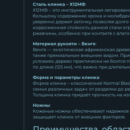
Сталь клинка – Х12МФ
:
Х12МФ – это инструментальная легированн
большому содержанию хрома и молибдена
уверенно держит заточку, позволяя долго
коррозионная стойкость данной стали огр
ржавчины, особенно при контакте с влаг
Материал рукояти – Венге
:
Венге — экзотическая африканская древе
также премиальным внешним видом. Прия
условиях; дерево практически не боится 
по длине (125 мм), что важно при длительн
Форма и параметры клинка
:
Форма клинка – классический Normal Blade
самых различных задач: от разделки до р
Толщина клинка придаёт прочность на из
Ножны
:
Кожаные ножны обеспечивают надежное х
защищает клинок от внешних факторов.
Преимущества, облас