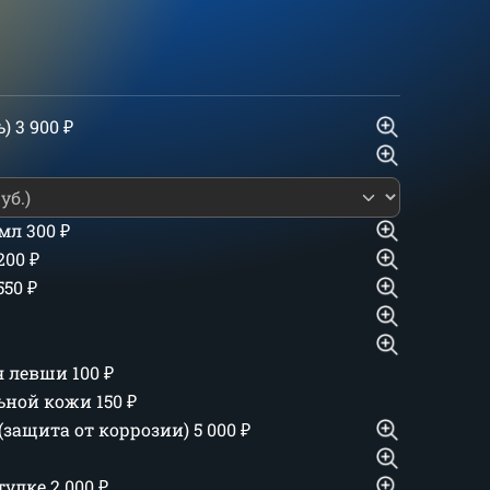
ь)
3 900
₽
 мл
300
₽
 200
₽
550
₽
ля левши
100
₽
льной кожи
150
₽
(защита от коррозии)
5 000
₽
тулке
2 000
₽