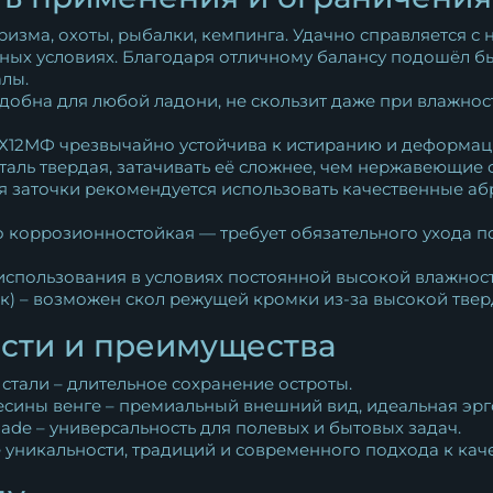
ризма, охоты, рыбалки, кемпинга. Удачно справляется с 
ых условиях. Благодаря отличному балансу подошёл б
алы.
удобна для любой ладони, не скользит даже при влажнос
 Х12МФ чрезвычайно устойчива к истиранию и деформация
таль твердая, затачивать её сложнее, чем нержавеющие 
 заточки рекомендуется использовать качественные абр
 коррозионностойкая — требует обязательного ухода пос
использования в условиях постоянной высокой влажност
к) – возможен скол режущей кромки из-за высокой твер
сти и преимущества
 стали – длительное сохранение остроты.
сины венге – премиальный внешний вид, идеальная эргон
ade – универсальность для полевых и бытовых задач.
 уникальности, традиций и современного подхода к кач