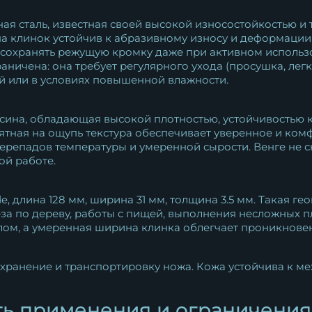
ая сталь, известная своей высокой износостойкостью и 
 клинок устойчив к абразивному износу и деформации 
 сохранять режущую кромку даже при активном использо
аничена: она требует регулярного ухода (просушка, лег
ой или в условиях повышенной влажности.
сина, обладающая высокой плотностью, устойчивостью к
тная на ощупь текстура обеспечивает уверенное и ком
перепадов температуры и умеренной сырости. Венге не с
ой работе.
, длина 128 мм, ширина 31 мм, толщина 3.5 мм. Такая г
еза по дереву, работы с пищей, выполнения несложных п
лом, а умеренная ширина клинка облегчает проникновен
ранение и транспортировку ножа. Кожа устойчива к м
ть применения и ограничения