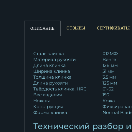
рукоять...
23 964
₽
ОТЗЫВЫ
СЕРТИФИКАТЫ
ОПИСАНИЕ
Сталь клинка
Х12МФ
Материал рукояти
Венге
Длина клинка
128 мм
Ширина клинка
31 мм
Толщина клинка
3.5 мм
Длина рукояти
125 мм
Твёрдость клинка, HRC
61-62
Вес изделия
150
Ножны
Кожа
Конструкция
Фиксирован
Форма клинка
Normal Blad
Технический разбор и