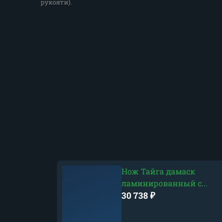
рукояти).
Нож Тайга дамаск
ламинированный с...
30 738
₽