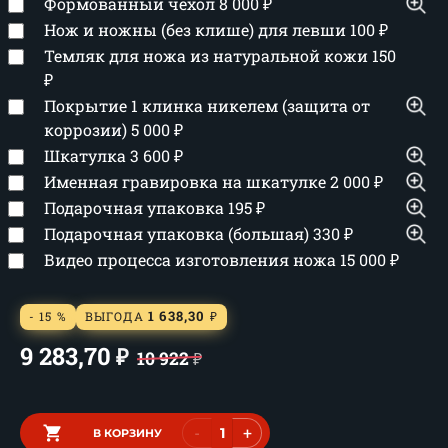
Формованный чехол
8 000
₽
Нож и ножны (без клише) для левши
100
₽
Темляк для ножа из натуральной кожи
150
₽
Покрытие 1 клинка никелем (защита от
коррозии)
5 000
₽
Шкатулка
3 600
₽
Именная гравировка на шкатулке
2 000
₽
Подарочная упаковка
195
₽
Подарочная упаковка (большая)
330
₽
Видео процесса изготовления ножа
15 000
₽
1 638,30
- 15 %
ВЫГОДА
₽
9 283,70
₽
10 922
₽
-
+
В КОРЗИНУ