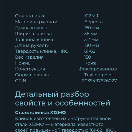
16 587
₽
Сталь клинка
Х12МФ
Материал рукояти
Береста
Длина клинка
150 мм
Ширина клинка
36 мм
Толщина клинка
3.2 мм
Длина рукояти
130 мм
Твёрдость клинка, HRC
61-62
Вес изделия
150
Ножны
Кожа
Конструкция
Фиксированные
Форма клинка
Trailing point
GTIN
2039497926027
Детальный разбор
свойств и особенностей
Сталь клинка: Х12МФ
Клинок изготовлен из инструментальной
стали Х12МФ — материала, известного
своей повышенной твёрдостью (61-62 HRC),