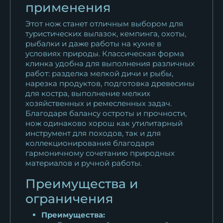
применения
Нож Вепрь дамаск черный
Этот нож станет отличным выбором для
граб венге
туристических вылазок, кемпинга, охоты,
11 625
₽
рыбалки и даже работы на кухне в
условиях природы. Классическая форма
клинка удобна для выполнения различных
Нож Вепрь дамаск черный
работ: разделка мелкой дичи и рыбы,
граб...
нарезка продуктов, подготовка древесины
11 625
₽
для костра, выполнение мелких
хозяйственных и ремесленных задач.
Нож Вепрь дамаск черный
Благодаря балансу остроты и прочности,
нож одинаково хорош как утилитарный
граб...
инструмент для походов, так и для
11 625
₽
коллекционирования благодаря
гармоничному сочетанию природных
Нож Вепрь дамаск торцевой
материалов и ручной работы.
резная...
Преимущества и
41 360
₽
ограничения
Преимущества: