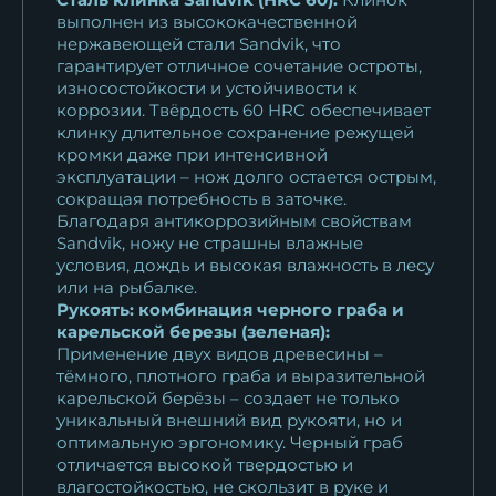
рукоять...
выполнен из высококачественной
нержавеющей стали Sandvik, что
208 643
₽
гарантирует отличное сочетание остроты,
износостойкости и устойчивости к
Нож Вепрь дамаск рукоять
коррозии. Твёрдость 60 HRC обеспечивает
карельская...
клинку длительное сохранение режущей
11 625
₽
кромки даже при интенсивной
эксплуатации – нож долго остается острым,
сокращая потребность в заточке.
Нож Вепрь КН-01 рукоять
Благодаря антикоррозийным свойствам
черный граб...
Sandvik, ножу не страшны влажные
30 512
₽
условия, дождь и высокая влажность в лесу
или на рыбалке.
Нож Вепрь Х12МФ с никелем
Рукоять: комбинация черного граба и
карельской березы (зеленая):
рукоять...
Применение двух видов древесины –
16 587
₽
тёмного, плотного граба и выразительной
карельской берёзы – создает не только
Нож Вепрь дамаск торцевой
уникальный внешний вид рукояти, но и
черный граб...
оптимальную эргономику. Черный граб
30 364
₽
отличается высокой твердостью и
влагостойкостью, не скользит в руке и