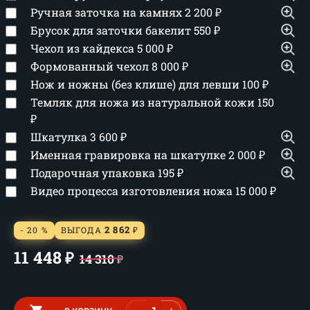
Ручная заточка на камнях
2 200
₽
Брусок для заточки бакелит
550
₽
Чехол из кайдекса
5 000
₽
Формованный чехол
8 000
₽
Нож и ножны (без клише) для левши
100
₽
Темляк для ножа из натуральной кожи
150
₽
Шкатулка
3 600
₽
Именная гравировка на шкатулке
2 000
₽
Подарочная упаковка
195
₽
Видео процесса изготовления ножа
15 000
₽
2 862
- 20 %
ВЫГОДА
₽
11 448
₽
14 310
₽