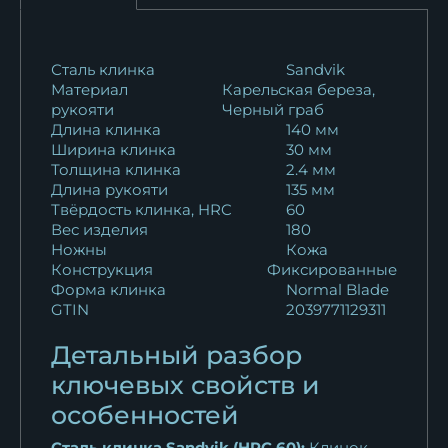
18 389
₽
Нож Вепрь ELMAX черный
Сталь клинка
Sandvik
Материал
Карельская береза,
граб акрил
рукояти
Черный граб
20 796
₽
Длина клинка
140 мм
Ширина клинка
30 мм
Нож Вепрь дамаск
Толщина клинка
2.4 мм
нержавеющий кость...
Длина рукояти
135 мм
146 401
₽
Твёрдость клинка, HRC
60
Вес изделия
180
Ножны
Кожа
Нож Вепрь дамаск
Конструкция
Фиксированные
нержавеющий кость...
Форма клинка
Normal Blade
165 320
₽
GTIN
2039771129311
Нож Вепрь сталь M390
Детальный разбор
черный граб...
ключевых свойств и
28 054
₽
особенностей
Нож Вепрь дамаск торцевой
Сталь клинка Sandvik (HRC 60):
Клинок