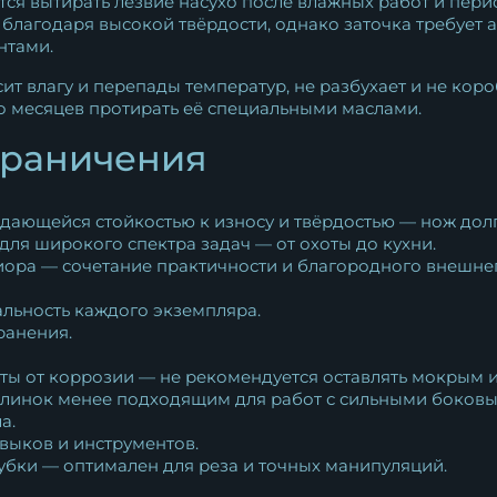
ся вытирать лезвие насухо после влажных работ и пер
 благодаря высокой твёрдости, однако заточка требует 
нтами.
ит влагу и перепады температур, не разбухает и не кор
о месяцев протирать её специальными маслами.
граничения
ыдающейся стойкостью к износу и твёрдостью — нож дол
для широкого спектра задач — от охоты до кухни.
хиора — сочетание практичности и благородного внешнег
льность каждого экземпляра.
ранения.
ты от коррозии — не рекомендуется оставлять мокрым и
клинок менее подходящим для работ с сильными боковым
а.
выков и инструментов.
убки — оптимален для реза и точных манипуляций.