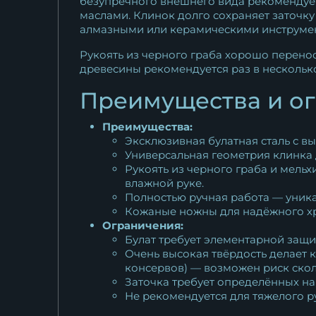
безупречного внешнего вида рекомендует
маслами. Клинок долго сохраняет заточку
алмазными или керамическими инструме
Рукоять из черного граба хорошо перенос
древесины рекомендуется раз в нескольк
Преимущества и о
Преимущества:
Эксклюзивная булатная сталь с в
Универсальная геометрия клинка 
Рукоять из черного граба и мель
влажной руке.
Полностью ручная работа — уника
Кожаные ножны для надёжного х
Ограничения:
Булат требует элементарной защи
Очень высокая твёрдость делает 
консервов) — возможен риск скол
Заточка требует определённых на
Не рекомендуется для тяжелого р