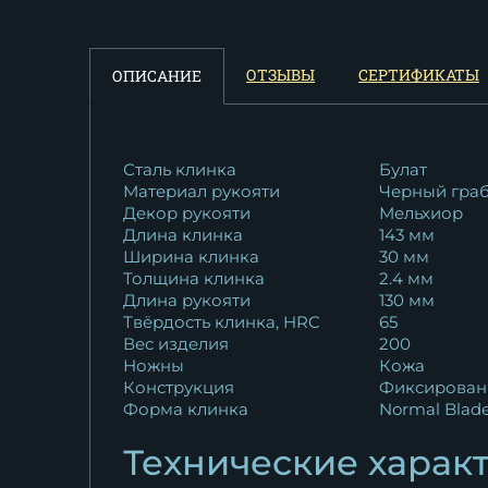
165 320
₽
Нож Вепрь дамаск рукоять
ОТЗЫВЫ
СЕРТИФИКАТЫ
ОПИСАНИЕ
карельская...
11 625
₽
Нож Вепрь Х12МФ с никелем
Сталь клинка
Булат
Материал рукояти
Черный гра
рукоять...
Декор рукояти
Мельхиор
16 587
₽
Длина клинка
143 мм
Ширина клинка
30 мм
Нож Вепрь Elmax мельхиор
Толщина клинка
2.4 мм
наборная...
Длина рукояти
130 мм
18 807
₽
Твёрдость клинка, HRC
65
Вес изделия
200
Ножны
Кожа
Нож Вепрь булат черный
Конструкция
Фиксирован
граб...
Форма клинка
Normal Blad
18 389
₽
Технические харак
Нож Вепрь дамаск черный