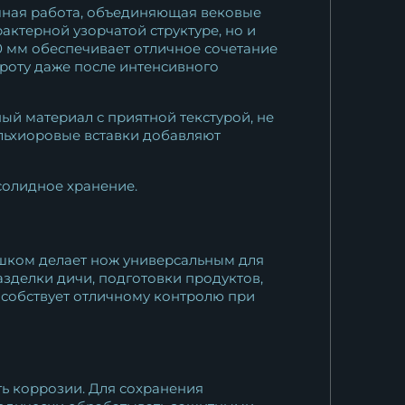
резная...
учная работа, объединяющая вековые
актерной узорчатой структуре, но и
37 961
₽
0 мм обеспечивает отличное сочетание
троту даже после интенсивного
ый материал с приятной текстурой, не
ельхиоровые вставки добавляют
солидное хранение.
шком делает нож универсальным для
азделки дичи, подготовки продуктов,
пособствует отличному контролю при
ть коррозии. Для сохранения