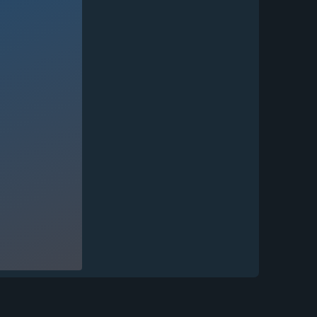
Нож Вепрь дамаск торцевой
рукоять...