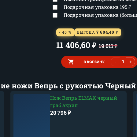
Подарочная упаковка
195
₽
Подарочная упаковка (боль
7 604,40
- 40 %
ВЫГОДА
₽
11 406,60
₽
19 011
₽
-
+
В КОРЗИНУ
ие ножи Вепрь с рукоятью Черный
Нож Вепрь ELMAX черный
граб акрил
20 796
₽