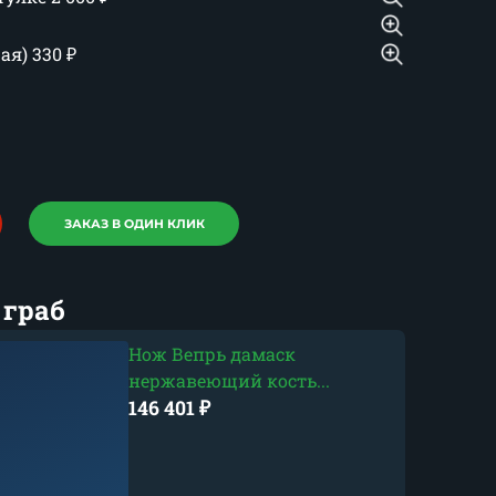
шая)
330
₽
ЗАКАЗ В ОДИН КЛИК
 граб
Нож Вепрь дамаск
нержавеющий кость...
146 401
₽