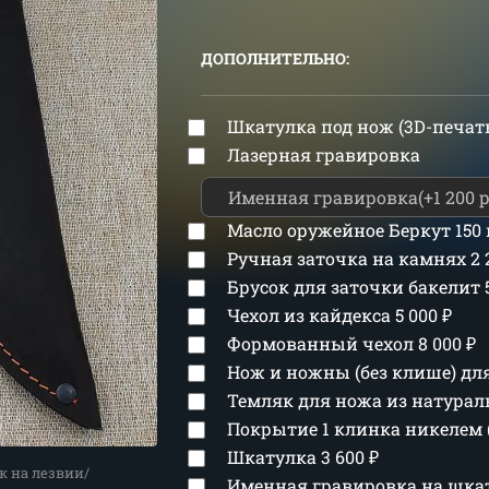
ДОПОЛНИТЕЛЬНО:
Шкатулка под нож (3D-печат
Лазерная гравировка
Масло оружейное Беркут 150
Ручная заточка на камнях
2
Брусок для заточки бакелит
Чехол из кайдекса
5 000
₽
Формованный чехол
8 000
₽
Нож и ножны (без клише) д
Темляк для ножа из натура
Покрытие 1 клинка никелем 
Шкатулка
3 600
₽
к на лезвии/
Именная гравировка на шка