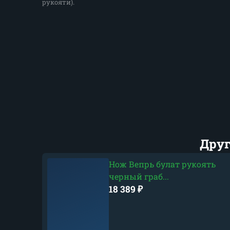
рукояти).
Друг
Нож Вепрь булат рукоять
черный граб...
18 389
₽