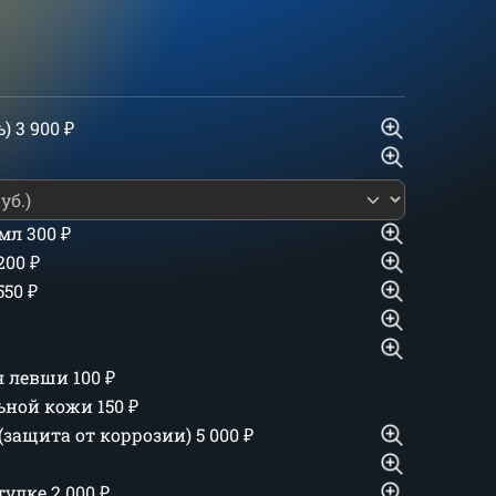
ь)
3 900
₽
 мл
300
₽
 200
₽
550
₽
ля левши
100
₽
льной кожи
150
₽
(защита от коррозии)
5 000
₽
тулке
2 000
₽