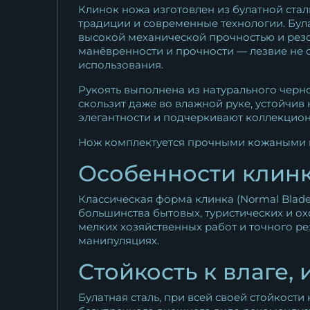
граб...
Клинок ножа изготовлен из булатной ста
традиции и современные технологии. Була
11 625
₽
высокой механической прочностью и резо
манёвренности и прочности — лезвие не с
использования.
Рукоять выполнена из натурального черно
скользит даже во влажной руке, устойчив
элегантности и подчеркивают коллекцио
Нож комплектуется прочными кожаными н
Особенности клин
Классическая форма клинка (Normal Bla
большинства бытовых, туристических и ох
мелких хозяйственных работ и точного ре
манипуляциях.
Стойкость к влаге, 
Булатная сталь, при всей своей стойкост