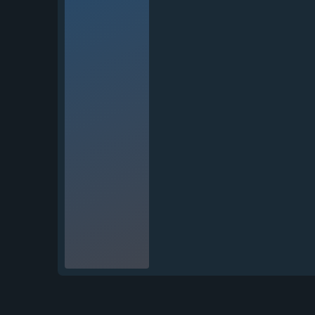
Нож Вепрь дамаск
нержавеющий кость...