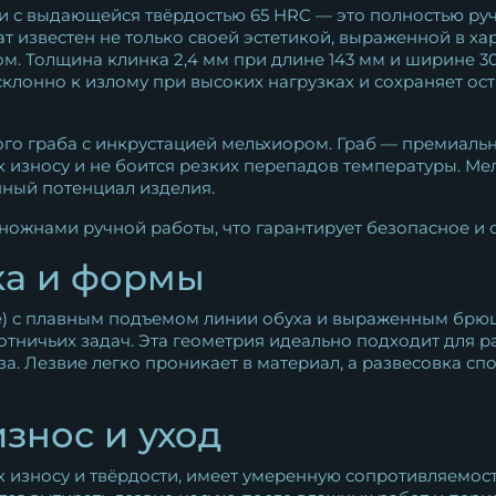
резная...
ли с выдающейся твёрдостью 65 HRC — это полностью р
т известен не только своей эстетикой, выраженной в хар
41 360
₽
м. Толщина клинка 2,4 мм при длине 143 мм и ширине 3
клонно к излому при высоких нагрузках и сохраняет ос
го граба с инкрустацией мельхиором. Граб — премиальн
 к износу и не боится резких перепадов температуры. М
нный потенциал изделия.
ожнами ручной работы, что гарантирует безопасное и 
ка и формы
de) с плавным подъемом линии обуха и выраженным брю
отничьих задач. Эта геометрия идеально подходит для р
за. Лезвие легко проникает в материал, а развесовка с
износ и уход
и к износу и твёрдости, имеет умеренную сопротивляемос