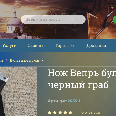
ПОИСК
Услуги
Отзывы
Гарантия
Доставка
ли
Булатные ножи
Нож Вепрь бу
черный граб
Артикул:
2035-1
10 отзывов