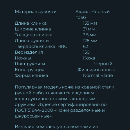
Нож Засапожный КH-01
Материал рукояти
Акрил, Черный
граб
рукоять черный...
Длина клинка
155 мм
30 512
₽
Ширина клинка
31 мм
Толщина клинка
3.5 мм
Нож Засапожный 95х18
Длина рукояти
125 мм
рукоять акрил...
Твёрдость клинка, HRC
62
10 016
₽
Вес изделия
150
Ножны
Кожа
Цвет рукояти
Черный
Нож Засапожный Sandvik
Конструкция
Фиксированные
рукоять черный...
Форма клинка
Normal Blade
14 310
₽
Популярная модель ножа из кованой стали
Нож Засапожный
ручной работы является изделием
конструктивно схожим с холодным
ламинация S 390 в...
оружием. Изделие сертифицировано по
208 868
₽
ГОСТ 51644-2000 «Ножи разделочные и
шкуросъемные».
Нож Засапожный сталь
Изделие комплектуется ножнами из
RWL-34 рукоять...