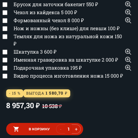
Брусок для заточки бакелит
550
₽
Чехол из кайдекса
5 000
₽
Формованный чехол
8 000
₽
Нож и ножны (без клише) для левши
100
₽
Темляк для ножа из натуральной кожи
150
₽
Шкатулка
3 600
₽
Именная гравировка на шкатулке
2 000
₽
Подарочная упаковка
195
₽
Видео процесса изготовления ножа
15 000
₽
1 580,70
- 15 %
ВЫГОДА
₽
8 957,30
₽
10 538
₽
-
+
В КОРЗИНУ