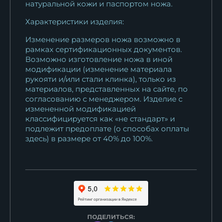
натуральной кожи и паспортом ножа.
18 763
₽
Характеристики изделия:
Нож Засапожный сталь
Изменение размеров ножа возможно в
Х12МФ - сатин...
рамках сертификационных документов.
11 047
₽
Возможно изготовление ножа в иной
модификации (изменение материала
Нож Засапожный дамаск
рукояти и/или стали клинка), только из
ламинированный...
материалов, представленных на сайте, по
согласованию с менеджером. Изделие с
25 753
₽
измененной модификацией
классифицируется как «не стандарт» и
Нож Засапожный N690
подлежит предоплате (о способах оплаты
рукоять акрил...
здесь) в размере от 40% до 100%.
15 950
₽
ПОДЕЛИТЬСЯ: