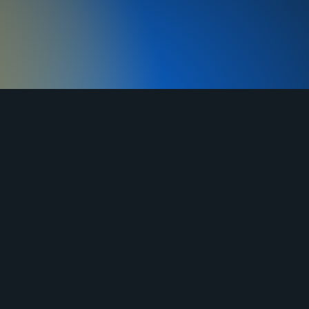
MAX
г. Ворсма, ул. Заводская д. 1А
Часы работы: ежедневно 8:00-21:00
(МСК)
денциальности
+7 (910)
134 38-31