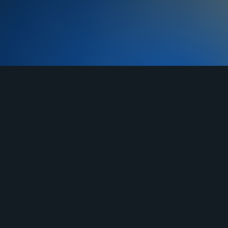
TELEGRAM
YOUTUBE
RUTUBE
О нас
Услуги
Отзывы
Гарантия
До
Договор-оферта
Правила продажи
Блан