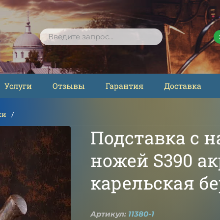
ПОИСК
Услуги
Отзывы
Гарантия
Доставка
жи
Подставка с н
ножей S390 а
карельская б
Артикул:
11380-1