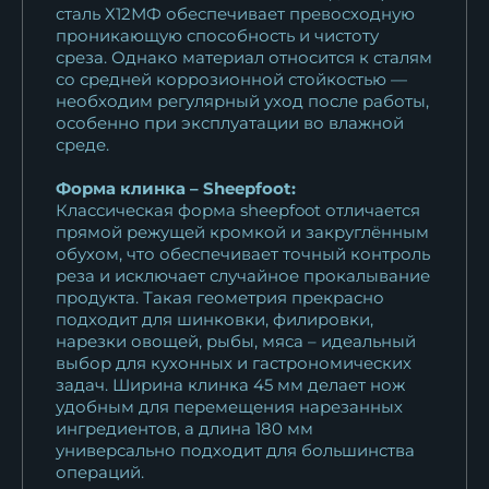
сталь Х12МФ обеспечивает превосходную
Нож Шеф № 11 сталь 95Х18
проникающую способность и чистоту
рукоять...
среза. Однако материал относится к сталям
11 253
₽
со средней коррозионной стойкостью —
необходим регулярный уход после работы,
особенно при эксплуатации во влажной
Кухонный нож Шеф № 11
среде.
сталь Х12МФ...
13 068
₽
Форма клинка – Sheepfoot:
Классическая форма sheepfoot отличается
прямой режущей кромкой и закруглённым
обухом, что обеспечивает точный контроль
реза и исключает случайное прокалывание
продукта. Такая геометрия прекрасно
подходит для шинковки, филировки,
нарезки овощей, рыбы, мяса – идеальный
выбор для кухонных и гастрономических
задач. Ширина клинка 45 мм делает нож
удобным для перемещения нарезанных
ингредиентов, а длина 180 мм
универсально подходит для большинства
операций.