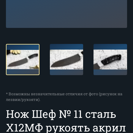
* Возможны незначительные отличия от фото (рисунок на
лезвии/рукояти).
Нож Шеф № 11 сталь
Х12МФ рукоять акрил