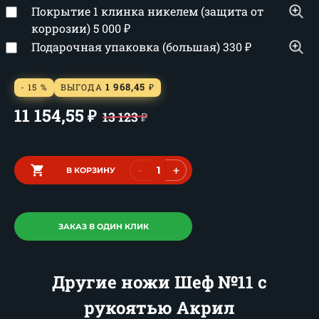
Покрытие 1 клинка никелем (защита от
коррозии)
5 000
₽
Подарочная упаковка (большая)
330
₽
1 968,45
- 15 %
ВЫГОДА
₽
11 154,55
₽
13 123
₽
-
+
В КОРЗИНУ
ЗАКАЗ В ОДИН КЛИК
Другие ножи Шеф №11 с
рукоятью Акрил