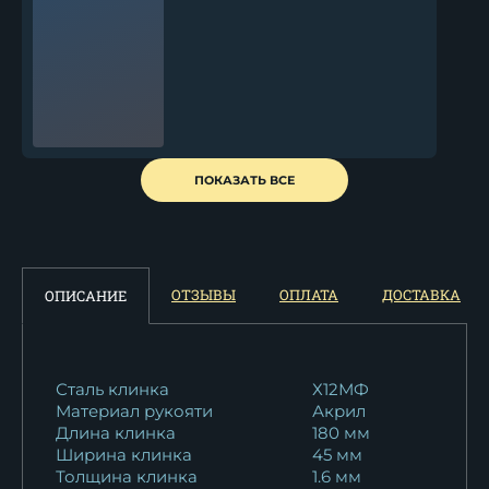
Кухонный нож Шеф № 11
ПОКАЗАТЬ ВСЕ
сталь 95Х18...
11 253
₽
Кухонный нож Шеф № 11
ОТЗЫВЫ
ОПЛАТА
ДОСТАВКА
ОПИСАНИЕ
сталь Х12МФ...
13 123
₽
Кухонный нож Шеф № 11
Сталь клинка
Х12МФ
Материал рукояти
Акрил
сталь 95Х18...
Длина клинка
180 мм
11 253
₽
Ширина клинка
45 мм
Толщина клинка
1.6 мм