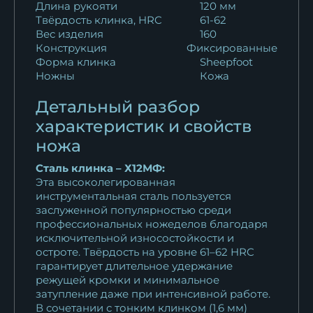
Кухонный нож Шеф № 11
Длина рукояти
120 мм
сталь Х12МФ...
Твёрдость клинка, HRC
61-62
13 123
₽
Вес изделия
160
Конструкция
Фиксированные
Форма клинка
Sheepfoot
Кухонный нож Шеф № 11
Ножны
Кожа
сталь 95Х18...
11 253
₽
Детальный разбор
характеристик и свойств
Кухонный нож Шеф № 11
ножа
сталь Х12МФ...
13 123
₽
Сталь клинка – Х12МФ:
Эта высоколегированная
инструментальная сталь пользуется
Кухонный нож Шеф № 11
заслуженной популярностью среди
сталь 95Х18...
профессиональных ножеделов благодаря
11 253
₽
исключительной износостойкости и
остроте. Твёрдость на уровне 61–62 HRC
Нож Шеф № 11 сталь Х12МФ
гарантирует длительное удержание
рукоять...
режущей кромки и минимальное
затупление даже при интенсивной работе.
13 123
₽
В сочетании с тонким клинком (1,6 мм)