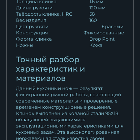
Толщина клинка
1.6 мм
сталь Х12МФ...
Длина рукояти
120 мм
13 123
₽
Твёрдость клинка, HRC
58
Вес изделия
160
Цвет рукояти
Красный
Кухонный нож Шеф № 12
Конструкция
Фиксированные
сталь Х12МФ...
Форма клинка
Drop Point
13 123
₽
Ножны
Кожа
Кухонный нож Шеф № 12
Точный разбор
сталь 95Х18...
характеристик и
11 253
₽
материалов
Кухонный нож Шеф № 12
Данный кухонный нож — результат
сталь Х12МФ...
филигранной ручной работы, сочетающий
современные материалы и проверенные
13 123
₽
временем конструкционные решения.
Клинок выполнен из кованой стали 95Х18,
Кухонный нож Шеф № 12
обладающей выдающимися
сталь 95Х18...
эксплуатационными характеристиками для
11 253
₽
кухонных задач. Эта высоколегированная
нержавеющая сталь известна своей