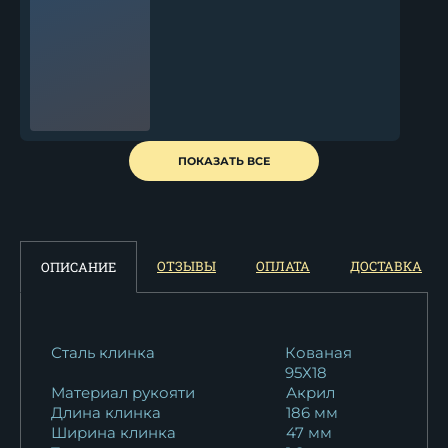
Кухонный нож Шеф № 12
ПОКАЗАТЬ ВСЕ
сталь 95Х18...
11 253
₽
Кухонный нож Шеф № 12
ОТЗЫВЫ
ОПЛАТА
ДОСТАВКА
ОПИСАНИЕ
сталь Х12МФ...
13 123
₽
Кухонный нож Шеф № 12
Сталь клинка
Кованая
95Х18
сталь 95Х18...
Материал рукояти
Акрил
11 253
₽
Длина клинка
186 мм
Ширина клинка
47 мм
Кухонный нож Шеф № 12