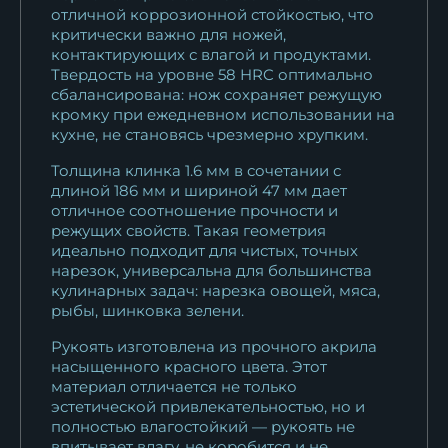
отличной коррозионной стойкостью, что
Кухонный нож Шеф № 12
критически важно для ножей,
сталь 95Х18...
контактирующих с влагой и продуктами.
11 253
₽
Твердость на уровне 58 HRC оптимально
сбалансирована: нож сохраняет режущую
Кухонный нож Шеф № 12
кромку при ежедневном использовании на
кухне, не становясь чрезмерно хрупким.
сталь Х12МФ...
13 123
₽
Толщина клинка 1.6 мм в сочетании с
длиной 186 мм и шириной 47 мм дает
отличное соотношение прочности и
режущих свойств. Такая геометрия
идеально подходит для чистых, точных
нарезок, универсальна для большинства
кулинарных задач: нарезка овощей, мяса,
рыбы, шинковка зелени.
Рукоять изготовлена из прочного акрила
насыщенного красного цвета. Этот
материал отличается не только
эстетической привлекательностью, но и
полностью влагостойкий — рукоять не
впитывает влагу, не коробится и не