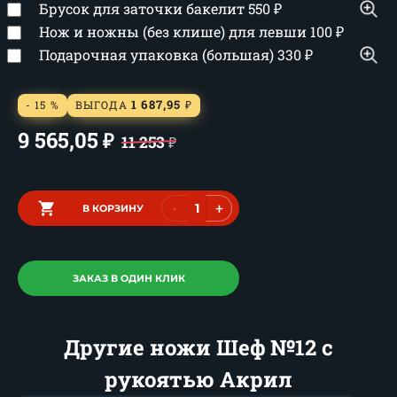
Брусок для заточки бакелит
550
₽
Нож и ножны (без клише) для левши
100
₽
Подарочная упаковка (большая)
330
₽
1 687,95
- 15 %
ВЫГОДА
₽
9 565,05
₽
11 253
₽
-
+
В КОРЗИНУ
ЗАКАЗ В ОДИН КЛИК
Другие ножи Шеф №12 с
рукоятью Акрил