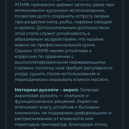
13 123
₽
Х12МФ прекрасно держит заточку даже при
интенсивном кухонном использовании,
Кухонный нож Шеф № 15
позволяя долго сохранять остроту лезвия
при разделке мяса, рыбы, нарезке овощей
сталь Х12МФ...
и зелени. Дополнительным достоинством
13 123
₽
этой стали служит устойчивость к
абразивным воздействиям, что крайне
Кухонный нож Шеф № 15
важно на профессиональной кухне.
сталь 95Х18...
Однако Х12МФ менее устойчива к
коррозии по сравнению с
11 253
₽
высоколегированными нержавеющими
сталями, поэтому нож требует регулярного
Кухонный нож Шеф № 15
ухода: сушить после использования и
сталь 95Х18...
периодически смазывать клинок маслом.
11 253
₽
Материал рукояти – акрил:
Зеленая
акриловая рукоять — стильное и
Кухонный нож Шеф № 15
функциональное решение. Акрил не
сталь 95Х18...
впитывает влагу, устойчив к бытовым
11 253
₽
химикатам, не подвержен деформациям и
растрескиванию от влажности или
Кухонный нож Шеф № 15
перепадов температур. Благодаря этому