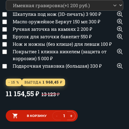
Шкатулка под нож (3D-печать)
3 900
₽
Масло оружейное Беркут 150 мл
300
₽
Ручная заточка на камнях
2 200
₽
Брусок для заточки бакелит
550
₽
Нож и ножны (без клише) для левши
100
₽
Покрытие 1 клинка никелем (защита от
коррозии)
5 000
₽
Подарочная упаковка (большая)
330
₽
1 968,45
- 15 %
ВЫГОДА
₽
11 154,55
₽
13 123
₽
-
+
В КОРЗИНУ