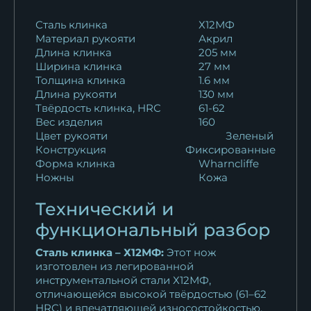
Нож Шеф № 15 сталь 95Х18
Сталь клинка
Х12МФ
Материал рукояти
Акрил
рукоять...
Длина клинка
205 мм
11 253
₽
Ширина клинка
27 мм
Толщина клинка
1.6 мм
Кухонный нож Шеф № 15
Длина рукояти
130 мм
сталь Х12МФ...
Твёрдость клинка, HRC
61-62
13 123
₽
Вес изделия
160
Цвет рукояти
Зеленый
Конструкция
Фиксированные
Кухонный нож Шеф № 15
Форма клинка
Wharncliffe
сталь Х12МФ...
Ножны
Кожа
13 123
₽
Технический и
Кухонный нож Шеф № 15
функциональный разбор
сталь Х12МФ...
13 123
₽
Сталь клинка – Х12МФ:
Этот нож
изготовлен из легированной
инструментальной стали Х12МФ,
Кухонный нож Шеф № 15
отличающейся высокой твёрдостью (61–62
сталь Х12МФ...
HRC) и впечатляющей износостойкостью.