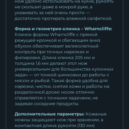
нож удобно использовать на кухне, рукоять
сталь 95Х18...
не скользит даже в мокрой руке, а
11 253
₽
ухаживать за ней очень просто —
достаточно протирать влажной салфеткой.
Кухонный нож Шеф № 15
Форма и геометрия клинка – Wharncliffe:
сталь К340...
Клинок формы Wharncliffe с прямой
18 073
₽
режущей кромкой и сбегающим вниз
обухом обеспечивает великолепный
контроль при точных нарезках и
филировке. Длина клинка 205 мм и
толщина 1,6 мм делают этот нож
универсальным для большинства кухонных
задач — от тонкой шинковки до работы с
мясом и рыбой. Такая форма удобна для
нарезки, чистки, снятия кожи и работы на
разделочной доске: носик отлично
справляется с точными задачами, не
задевая соседние продукты.
Дополнительные параметры:
Кожаные
ножны защищают нож при хранении, а
компактная длина рукояти (130 мм)