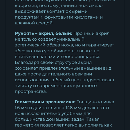
коррозии, поэтому данный нож смело
11 132
₽
выдерживает контакт с сырыми
продуктами, фруктовыми кислотами и
Кухонный нож Шеф № 4
влажной средой.
сталь 95Х18...
11 132
₽
Рукоять – акрил, белый:
Прочный акрил
не только создает уникальный
эстетический образ ножа, но и гарантирует
Кухонный нож Шеф № 4
абсолютную устойчивость к влаге, не
сталь К340...
впитывает запахи и легко очищается.
14 443
₽
Благодаря своей структуре акрил
сохраняет привлекательный внешний вид
даже после длительного времени
использования, а белый цвет подчеркивает
чистоту и современность кухонного
пространства.
Геометрия и эргономика:
Толщина клинка
1.6 мм и длина клинка 148 мм делают этот
нож исключительно удобным для
большинства домашних задач. Такая
геометрия позволяет легко выполнять как