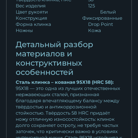
Вес изделия
125
Цвет рукояти
Белый
Кухонный нож Шеф № 4
Конструкция
Фиксированные
сталь Х12МФ...
Форма клинка
Drop Point
13 002
₽
Ножны
Кожа
Кухонный нож Шеф № 4
Детальный разбор
сталь Х12МФ...
материалов и
12 958
₽
конструктивных
особенностей
Нож Шеф № 4 сталь 95Х18
рукоять акрил...
Сталь клинка – кованая 95Х18 (HRC 58):
11 132
₽
95Х18 — это одна из лучших отечественных
нержавеющих сталей, признанная
Нож Шеф № 4 сталь 95Х18
благодаря впечатляющему балансу между
твёрдостью и антикоррозионной
рукоять акрил...
стойкостью. Твёрдость 58 HRC придаёт
11 132
₽
ножу отличную износостойкость: клинок
долго сохраняет остроту, не требуя частых
Кухонный нож Шеф № 4
заточек, что критически важно в условиях
сталь 95Х18...
интенсивной кухни. Сталь 95Х18 устойчива к