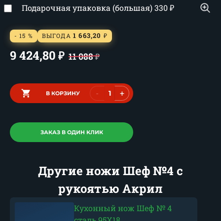
Подарочная упаковка (большая)
330
₽
1 663,20
- 15 %
ВЫГОДА
₽
9 424,80
₽
11 088
₽
-
+
В КОРЗИНУ
ЗАКАЗ В ОДИН КЛИК
Другие ножи Шеф №4 с
рукоятью Акрил
Кухонный нож Шеф № 4
сталь 95Х18...