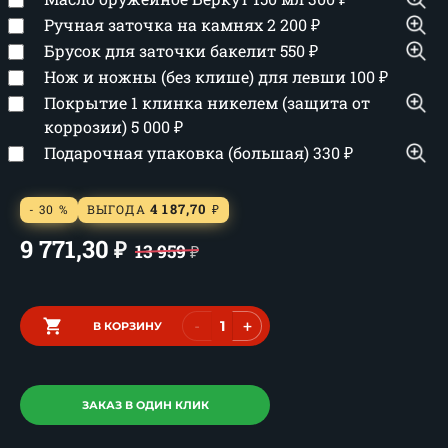
Ручная заточка на камнях
2 200
₽
Брусок для заточки бакелит
550
₽
Нож и ножны (без клише) для левши
100
₽
Покрытие 1 клинка никелем (защита от
коррозии)
5 000
₽
Подарочная упаковка (большая)
330
₽
4 187,70
- 30 %
ВЫГОДА
₽
9 771,30
₽
13 959
₽
-
+
В КОРЗИНУ
ЗАКАЗ В ОДИН КЛИК