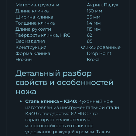
Материал рукояти
Акрил, Падук
сталь Х12МФ...
Длина клинка
150 мм
12 628
₽
Ширина клинка
25 мм
Толщина клинка
1.4 мм
Нож Шеф № 5 сталь 95Х18
Длина рукояти
115 мм
рукоять акрил...
Твёрдость клинка, HRC
62
10 769
₽
Вес изделия
85
Конструкция
Фиксированные
Форма клинка
Drop Point
Нож Шеф № 5 сталь 95Х18
Ножны
Кожа
рукоять акрил...
10 769
₽
Детальный разбор
свойств и особенностей
Нож Шеф № 5 сталь 95Х18
ножа
рукоять акрил...
10 769
₽
Сталь клинка – K340:
Кухонный нож
изготовлен из инструментальной стали
Кухонный нож Шеф № 5
K340 с твёрдостью 62 HRC, что
сталь Х12МФ...
гарантирует великолепную
износостойкость и отличное
12 639
₽
удержание режущей кромки. Такая