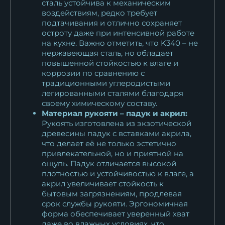
сталь устойчива к механическим
Кухонный нож Шеф № 5
воздействиям, редко требует
сталь Х12МФ...
подтачивания и отлично сохраняет
12 639
₽
остроту даже при интенсивной работе
на кухне. Важно отметить, что K340 – не
нержавеющая сталь, но обладает
Кухонный нож Шеф № 5
повышенной стойкостью к влаге и
сталь Х12МФ...
коррозии по сравнению с
12 639
₽
традиционными углеродистыми
легированными сталями благодаря
Нож Шеф № 5 сталь 95Х18
своему химическому составу.
Материал рукояти – падук и акрил:
рукоять акрил...
Рукоять изготовлена из экзотической
10 769
₽
древесины падук с вставками акрила,
что делает её не только эстетично
Нож Шеф № 5 сталь 95Х18
привлекательной, но и приятной на
рукоять акрил...
ощупь. Падук отличается высокой
10 769
₽
плотностью и устойчивостью к влаге, а
акрил увеличивает стойкость к
бытовым загрязнениям, продлевая
Кухонный нож Шеф № 5
срок службы рукояти. Эргономичная
сталь 95Х18...
форма обеспечивает уверенный хват
14 553
₽
даже во влажных условиях, что