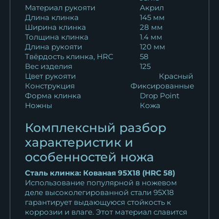
Материал рукояти
Акрил
12 639
₽
Длина клинка
145 мм
Ширина клинка
28 мм
Кухонный нож Шеф № 5
Толщина клинка
1.4 мм
сталь Х12МФ...
Длина рукояти
120 мм
12 628
₽
Твёрдость клинка, HRC
58
Вес изделия
125
Цвет рукояти
Красный
Нож Шеф № 5 сталь 95Х18
Конструкция
Фиксированные
рукоять акрил...
Форма клинка
Drop Point
10 769
₽
Ножны
Кожа
Нож Шеф № 5 сталь 95Х18
Комплексный разбор
рукоять акрил...
характеристик и
10 769
₽
особенностей ножа
Кухонный нож Шеф № 5
Сталь клинка: Кованая 95Х18 (HRC 58)
сталь Х12МФ...
Использование популярной в ножевом
деле высоколегированной стали 95Х18
12 639
₽
гарантирует выдающуюся стойкость к
коррозии и влаге. Этот материал славится
Кухонный нож Шеф № 5