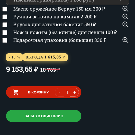
Масло оружейное Беркут 150 мл
300
₽
Ручная заточка на камнях
2 200
₽
Брусок для заточки бакелит
550
₽
Нож и ножны (без клише) для левши
100
₽
Подарочная упаковка (большая)
330
₽
1 615,35
- 15 %
ВЫГОДА
₽
9 153,65
₽
10 769
₽
-
+
В КОРЗИНУ
ЗАКАЗ В ОДИН КЛИК