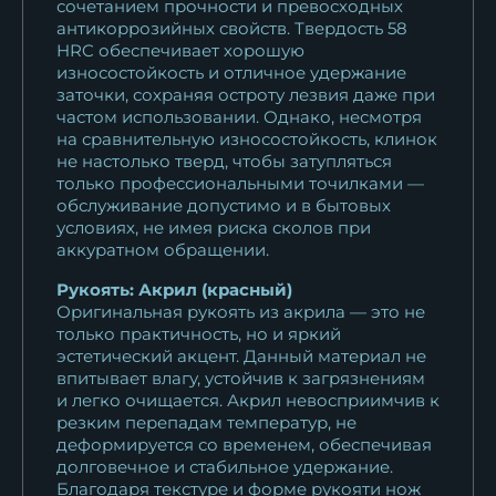
сочетанием прочности и превосходных
сталь Х12МФ...
антикоррозийных свойств. Твердость 58
12 639
₽
HRC обеспечивает хорошую
износостойкость и отличное удержание
заточки, сохраняя остроту лезвия даже при
Кухонный нож Шеф № 5
частом использовании. Однако, несмотря
сталь Х12МФ...
на сравнительную износостойкость, клинок
12 639
₽
не настолько тверд, чтобы затупляться
только профессиональными точилками —
Нож Шеф № 5 сталь 95Х18
обслуживание допустимо и в бытовых
условиях, не имея риска сколов при
рукоять акрил...
аккуратном обращении.
10 769
₽
Рукоять: Акрил (красный)
Нож Шеф № 5 сталь 95Х18
Оригинальная рукоять из акрила — это не
рукоять акрил...
только практичность, но и яркий
эстетический акцент. Данный материал не
10 769
₽
впитывает влагу, устойчив к загрязнениям
и легко очищается. Акрил невосприимчив к
Кухонный нож Шеф № 5
резким перепадам температур, не
сталь К340...
деформируется со временем, обеспечивая
13 959
₽
долговечное и стабильное удержание.
Благодаря текстуре и форме рукояти нож