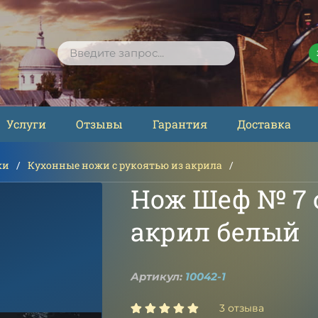
ПОИСК
Услуги
Отзывы
Гарантия
Доставка
жи
Кухонные ножи с рукоятью из акрила
Нож Шеф № 7 с
акрил белый
Артикул:
10042-1
3 отзыва