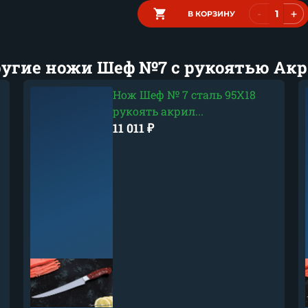
-
+
В КОРЗИНУ
угие ножи Шеф №7 с рукоятью Ак
Нож Шеф № 7 сталь 95Х18
рукоять акрил...
11 011
₽