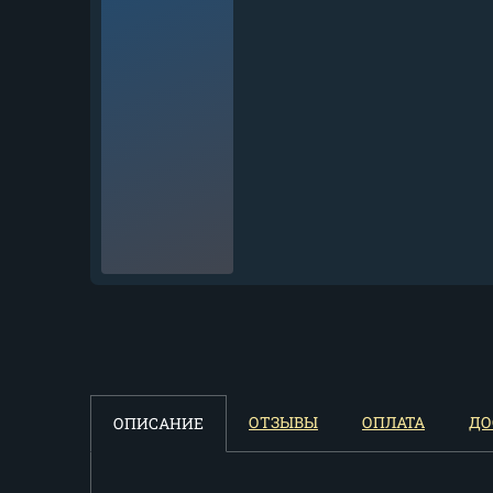
Кухонный нож Шеф № 7
сталь Х12МФ...
12 881
₽
Нож Шеф № 7 сталь 95Х18
ОТЗЫВЫ
ОПЛАТА
ДО
ОПИСАНИЕ
рукоять акрил...
11 011
₽