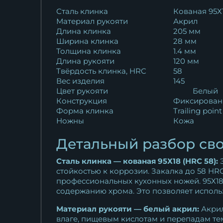
Кухонный нож Шеф № 7
Сталь клинка
Кованая 95Х
Материал рукояти
Акрил
сталь Х12МФ...
Длина клинка
205 мм
12 881
₽
Ширина клинка
28 мм
Толщина клинка
1.4 мм
Длина рукояти
120 мм
Твёрдость клинка, HRC
58
Вес изделия
145
Цвет рукояти
Белый
Конструкция
Фиксирован
Форма клинка
Trailing point
Ножны
Кожа
Детальный разбор сво
Сталь клинка — кованая 95Х18 (HRC 58):
Э
стойкостью к коррозии. Закалка до 58 HR
профессиональных кухонных ножей. 95Х18 
содержанию хрома. Это позволяет использ
Материал рукояти — белый акрил:
Акрил
влаге, пищевым кислотам и перепадам тем