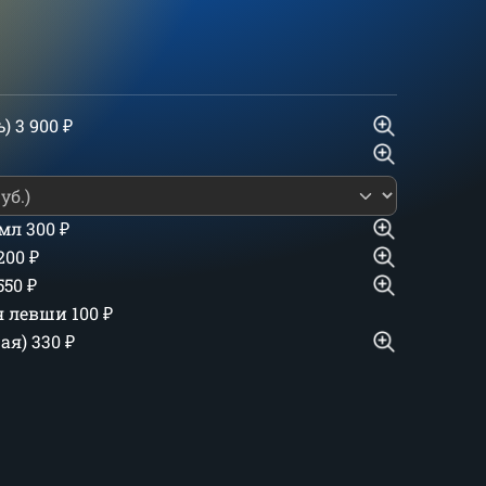
ь)
3 900
₽
 мл
300
₽
 200
₽
550
₽
ля левши
100
₽
шая)
330
₽