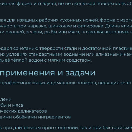
ичная форма и гладкая, но не скользкая поверхность об
ая для изящных рабочих кухонных ножей, форма с изогн
чность при нарезке, шинковке и филировке. Длина клинк
 овощей, зелени, рыбы или мяса, позволяя выполнять к
даря сочетанию твёрдости стали и достаточной пластичн
них условиях стандартными водными или алмазными кам
ь её тёплой водой с мягким средством.
 применения и задачи
профессиональных и домашних поваров, ценящих эстети
елени
бы и мяса
ических деликатесов
ьшими объёмами ингредиентов
 при длительном приготовлении, так и при быстрой сме