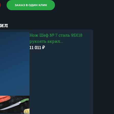
ЗАКАЗ В ОДИН КЛИК
рил
Нож Шеф № 7 сталь 95Х18
рукоять акрил...
11 011
₽