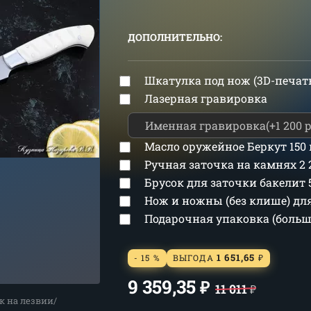
ДОПОЛНИТЕЛЬНО:
Шкатулка под нож (3D-печат
Лазерная гравировка
Масло оружейное Беркут 150
Ручная заточка на камнях
2
Брусок для заточки бакелит
Нож и ножны (без клише) д
Подарочная упаковка (боль
1 651,65
- 15 %
ВЫГОДА
₽
9 359,35
₽
11 011
₽
к на лезвии/