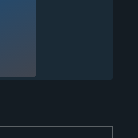
Кухонный нож Шеф № 7
сталь Х12МФ...
12 881
₽
Кухонный нож Шеф № 7
сталь 95Х18...
11 011
₽