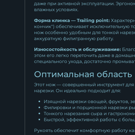
даже при активной эксплуатации. Эргоном
влажных условиях.
Форма клинка — Trailing point:
Характерн
кончик") обеспечивает исключительную то
нож особенно удобным для тонкой нарезки
аккуратную филигранную работу.
Износостойкость и обслуживание:
Благо
этом его легко переточить даже в домаш
специального ухода, достаточно промыват
Оптимальная область
Этот нож — совершенный инструмент для 
нарезки. Он идеально подходит для:
Изящной нарезки овощей, фруктов, з
Филировки и порционной нарезки ры
Тонкого нарезания сыра и гастроном
Быстрой, эффективной работы с бол
Рукоять обеспечит комфортную работу как