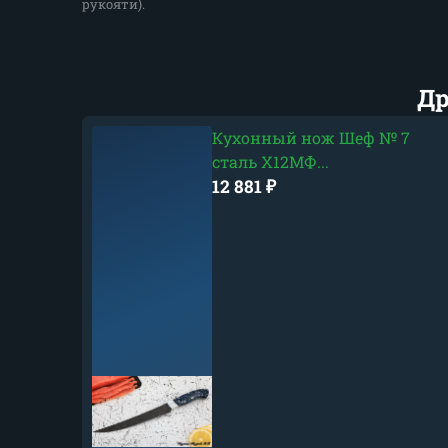
рукояти).
Др
Кухонный нож Шеф № 7
сталь Х12МФ...
12 881
₽