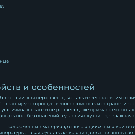
Кухонный нож Шеф № 7
18
сталь Х12МФ...
12 881
₽
ные
йств и особенностей
та российская нержавеющая сталь известна своим отл
C гарантирует хорошую износостойкость и сохранение о
устойчива к влаге и не ржавеет даже при частом контак
овать нож без опасений в условиях кухни, где влажная 
 — современный материал, отличающийся высокой гиги
пературы. Такая рукоять легко очищается, не впитывае