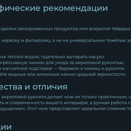
фические рекомендации
разделки замороженных продуктов или вскрытия твёрдых
а нарезку и филировку, а не на универсальные тяжёлые з
к тёплой водой, тщательно вытирать насухо.
агрессивную химию для ухода за акриловой рукоятью.
 магнитной подставке — бережно к клинку и рукояти.
йте водные или алмазные камни средней зернистости.
ства и отличия
акриловой рукояти делает нож не только практичным, н
 и современность вашего интерьера, а ручная работа г
ощущениям. Этот нож представляет идеальное слияние т
ции