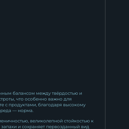
Кухонный нож Шеф № 7
сталь К340...
14 201
₽
ичным балансом между твёрдостью и
строты, что особенно важно для
те с продуктами, благодаря высокому
среда — норма.
еничностью, великолепной стойкостью к
т запахи и сохраняет первозданный вид